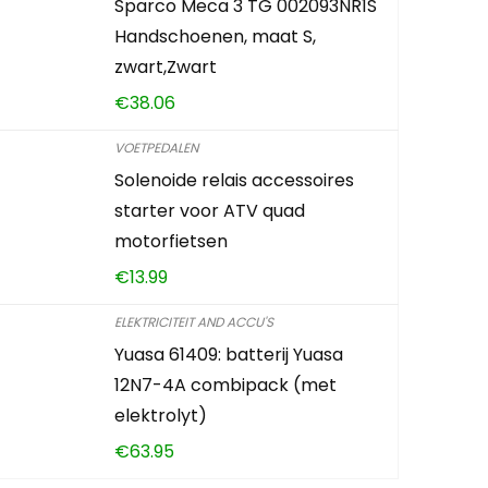
Sparco Meca 3 TG 002093NR1S
Handschoenen, maat S,
zwart,Zwart
€
38.06
VOETPEDALEN
Solenoide relais accessoires
starter voor ATV quad
motorfietsen
€
13.99
ELEKTRICITEIT AND ACCU'S
Yuasa 61409: batterij Yuasa
12N7-4A combipack (met
elektrolyt)
€
63.95