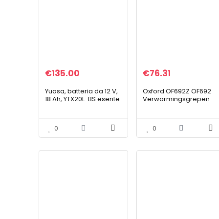
€
135.00
€
76.31
Yuasa, batteria da 12 V,
Oxford OF692Z OF692
18 Ah, YTX20L-BS esente
Verwarmingsgrepen
da manutenzione, 51891
Sports met V8-
Outlander XT 2/4 WD
schakelaar
S3T Thunderbolt EB1 CF,
0
0
per Moto Terralander