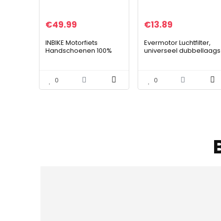
€
49.99
€
13.89
INBIKE Motorfiets
Evermotor Luchtfilter,
Handschoenen 100%
universeel dubbellaags
Geitenleer Motorbike
luchtfilter voor
voor Mannen Ademend
motorfiets, scooter,
Touchscreen Fietsen
quad en bromfiets
0
0
MTB Rijden