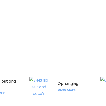
citeit and
Ophanging
View More
ore