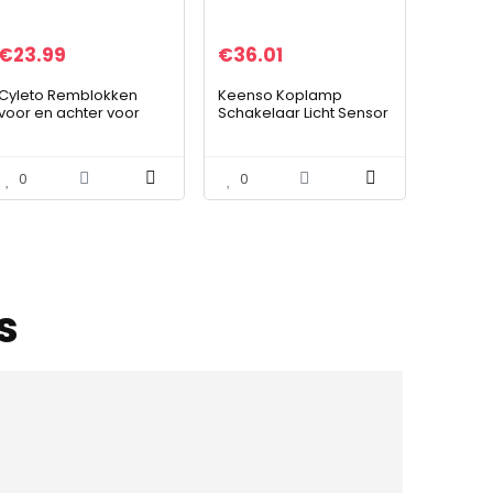
€
23.99
€
36.01
Cyleto Remblokken
Keenso Koplamp
voor en achter voor
Schakelaar Licht Sensor
YAMAHA TDM 900
Module, Licht Sensor
TDM900 2002-2010 FJR
Koplamp Schakelaar
1300 2001-2004 XV 1700
Knop Module
0
0
2003-2005
1Z0941431K
s