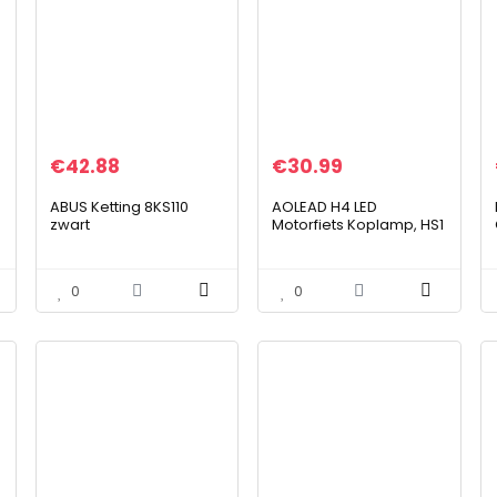
€
42.88
€
30.99
ABUS Ketting 8KS110
AOLEAD H4 LED
zwart
Motorfiets Koplamp, HS1
LED Koplamp met Engel
Oog, DC 12V 6000K-
Blauw
0
0