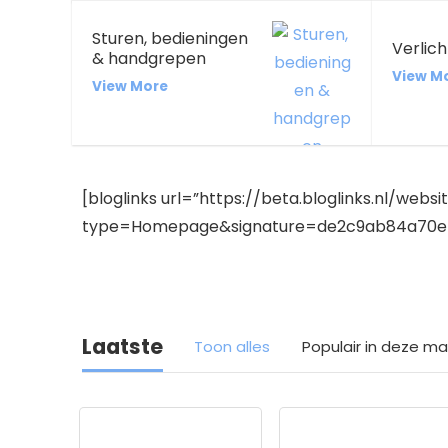
Sturen, bedieningen
Verlich
& handgrepen
View M
View More
[bloglinks url=”https://beta.bloglinks.nl/websi
type=Homepage&signature=de2c9ab84a70e4
Laatste
Toon alles
Populair in deze m