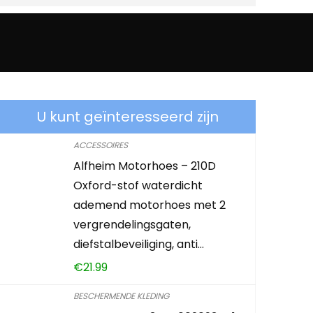
U kunt geïnteresseerd zijn
ACCESSOIRES
Alfheim Motorhoes – 210D
Oxford-stof waterdicht
ademend motorhoes met 2
vergrendelingsgaten,
diefstalbeveiliging, anti…
€
21.99
BESCHERMENDE KLEDING