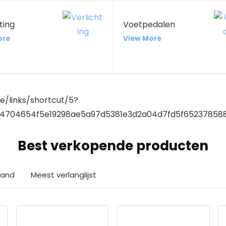
ting
Voetpedalen
ore
View More
te/links/shortcut/5?
704654f5e19298ae5a97d5381e3d2a04d7fd5f652378588
Best verkopende producten
aand
Meest verlanglijst