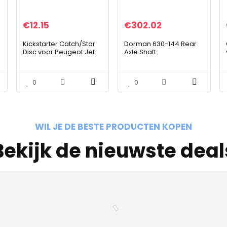
€
12.15
€
302.02
Kickstarter Catch/Star
Dorman 630-144 Rear
Disc voor Peugeot Jet
Axle Shaft
Force C Tech, Ludix,
Speedfight 3 LC 50
0
0
WIL JE DE BESTE PRODUCTEN KOPEN
Bekijk de nieuwste deal