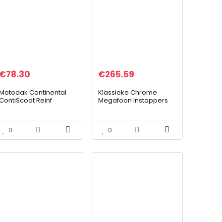
€
78.30
€
265.59
Motodak Continental
Klassieke Chrome
ContiScoot Reinf
Megafoon Instappers
130/70-12 M/C 62P TL
Uitlaatpijp Voor 1995-
2016 Harley Touring
Dresser Bagger, Road
0
0
King,Electra Glide…