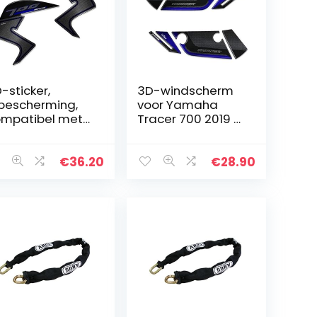
-sticker,
3D-windscherm
jbescherming,
voor Yamaha
mpatibel met
Tracer 700 2019 –
maha Tracer
3D-sticker voor
0 2019, 3D-
motorfiets –
icker voor
bescherming
€
36.20
€
28.90
torfiets,
tegen krassen –
eschermende
kleur: rood –
euren…
blauw