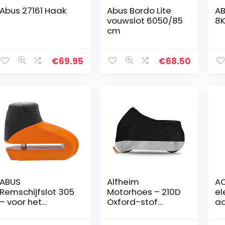
Abus 27161 Haak
Abus Bordo Lite
AB
vouwslot 6050/85
8K
cm
€
69.95
€
68.50
ABUS
Alfheim
AO
Remschijfslot 305
Motorhoes – 210D
el
– voor het
Oxford-stof
a
beveiligen van
waterdicht
st
scooters /
ademend
m