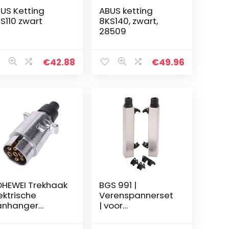
US Ketting
ABUS ketting
S110 zwart
8KS140, zwart,
28509
€
42.88
€
49.96
HEWEI Trekhaak
BGS 991 |
ektrische
Verenspannerset
anhanger
| voor
ekker 7-polig
motorfietsen | 2-
etaal
dlg.