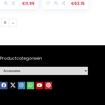
uminiumlegerin
€
11.99
€
63.15
7-weg auto
chtaansluitingen
or boten…
6
→
Productcategorieën