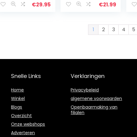
scooters – met 5
motorhoes met 2
al
€
29.95
€
21.99
mm sluitbouten –
vergrendelingsga
g 
startblokkering
ten,
li
met ABUS…
diefstalbeveiligin
vo
g, anti…
1
2
3
4
5
Snelle Links
Verklaringen
Home
Privacybeleid
Winkel
algemene voorwaarden
Blogs
Openbaarmaking van
filialen
Overzicht
Onze webshops
Adverteren