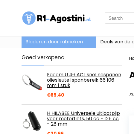
Search
for:
Bladeren door rubrieken
Deals van de 
Goed verkopend
H
Facom U 46 ACL snel naspanen
oliesleutel spanbereik 66 106
mm 1 stuk
€
65.40
Sh
H HILABEE Universele uitlaatpijp
voor motorfiets, 50 cc - 125 cc
- 28 mm
€
30.99