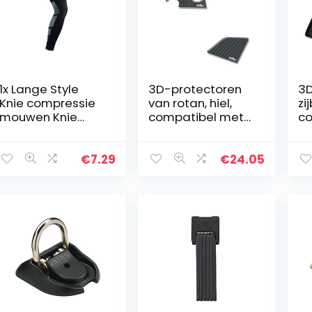
1x Lange Style
3D-protectoren
3D
Knie compressie
van rotan, hiel,
zi
mouwen Knie
compatibel met
co
Prestaties
Yamaha Tracer
Ya
mouwen
900 2019
70
Compressie Knie
st
€
7.29
€
24.05
mouwen
mo
steunkous voor
b
Knee Pain Relief
kl