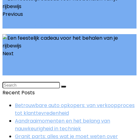
Previous
Een complete waservaring voor je auto
Next
De veranderende wereld van autos: van
verleden naar toekomst
Recent Posts
Betrouwbare auto opkopers: van verkoopproces
tot klanttevredenheid
Aandraaimomenten en het belang van
nauwkeurigheid in techniek
Granit parts: alles wat je moet weten over