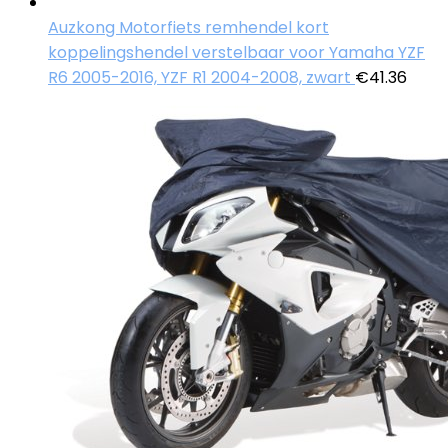
Auzkong Motorfiets remhendel kort
koppelingshendel verstelbaar voor Yamaha YZF
R6 2005-2016, YZF R1 2004-2008, zwart
€
41.36