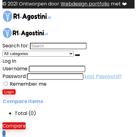
© 2021 Ontworpen door
Webdesign portfolio
met ❤️
Search for:
Log In
Username
Password
Lost Password?
Remember me
Login
Compare items
Total (
0
)
Compare
0