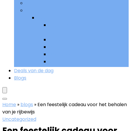
Remmen
Meer
Meer
Sturen, bedieningen and
handgrepen
Uitlaat and uitlaatsystemen
Verlichting
Voetpedalen
Wielen and banden
Deals van de dag
Blogs
Home
»
blogs
»
Een feestelijk cadeau voor het behalen
van je rijbewijs
Uncategorized
Een feestelijk cadeau voor