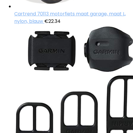
Cartrend 70113 motorfiets maat garage, maat L,
nylon, blauw
€
22.34