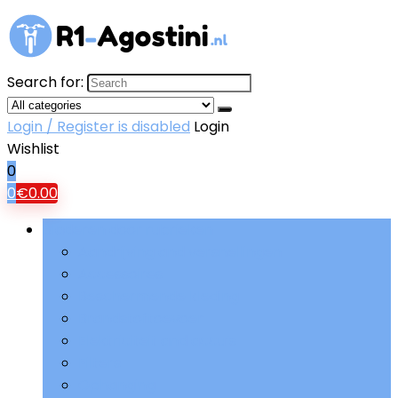
Search for:
Login / Register is disabled
Login
Wishlist
0
0
€
0.00
Bladeren door rubrieken
Aandrijving and versnellingen
Accessoires
Beschermende kleding
Brandstoftoevoer
Elektriciteit and accu’s
Filters
Ophanging