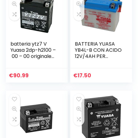
batteria ytz7 V
BATTERIA YUASA
Yuasa 2dp-h2100 –
YB4L-B CON ACIDO
00 – 00 originale
12V/4AH PER
Yamaha n-max
MALAGUTI F12
125 dal)
Phantom LC 50
1994-1998
€
90.99
€
17.50