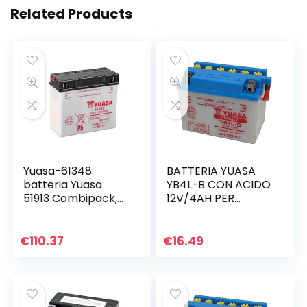
Related Products
Yuasa-61348:
BATTERIA YUASA
batteria Yuasa
YB4L-B CON ACIDO
51913 Combipack,
12V/4AH PER
elettroliti)
PIAGGIO Zip Base
TT 50 1992-1995
€
110.37
€
16.49