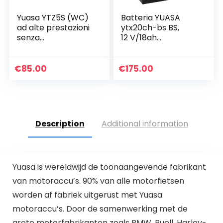
Yuasa YTZ5S (WC)
Batteria YUASA
ad alte prestazioni
ytx20ch-bs BS,
senza
12 V/18ah
manutenzione
(dimensioni: 150 X
Accu
87 X 161) per Honda
XL1000 V Varadero
€
85.00
€
175.00
anno di costruzione
2005
Description
Additional information
Yuasa is wereldwijd de toonaangevende fabrikant
van motoraccu’s. 90% van alle motorfietsen
worden af fabriek uitgerust met Yuasa
motoraccu’s. Door de samenwerking met de
grote motorfabrikanten zoals BMW, Buell, Harley-