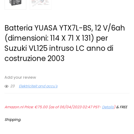
Batteria YUASA YTX7L-BS, 12 V/6ah
(dimensioni: 114 X 71 X 131) per
Suzuki VL125 intruso LC anno di
costruzione 2003
Add your review
23
Elektriciteit and accu's
Amazon.nl Price:
€
75.00
(as of 06/04/2023 02:47 PST-
Details
)
&
FREE
Shipping
.