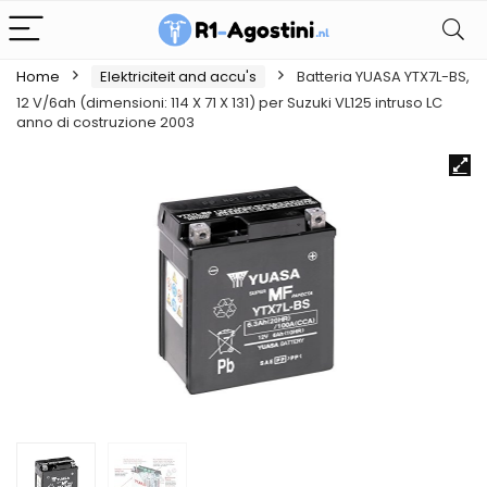
Home
Elektriciteit and accu's
Batteria YUASA YTX7L-BS,
12 V/6ah (dimensioni: 114 X 71 X 131) per Suzuki VL125 intruso LC
anno di costruzione 2003