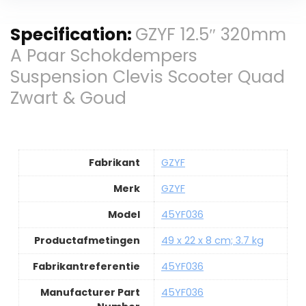
Specification:
GZYF 12.5″ 320mm
A Paar Schokdempers
Suspension Clevis Scooter Quad
Zwart & Goud
Fabrikant
GZYF
Merk
GZYF
Model
45YF036
Productafmetingen
49 x 22 x 8 cm; 3.7 kg
Fabrikantreferentie
45YF036
Manufacturer Part
45YF036