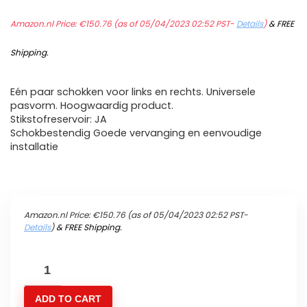
Amazon.nl Price:
€
150.76
(as of 05/04/2023 02:52 PST-
Details
)
&
FREE
Shipping
.
Eén paar schokken voor links en rechts. Universele
pasvorm. Hoogwaardig product.
Stikstofreservoir: JA
Schokbestendig Goede vervanging en eenvoudige
installatie
Amazon.nl Price:
€
150.76
(as of 05/04/2023 02:52 PST-
Details
)
&
FREE Shipping
.
GZYF
12.5"
ADD TO CART
320mm