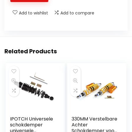
A
Add to wishlist
Add to compare
Paar
Schokdempers
Suspension
Clevis
Scooter
Related Products
Quad
Zwart
&
Goud
quantity
IPOTCH Universele
330MM Verstelbare
schokdemper
Achter
universele
Schokdemper voor