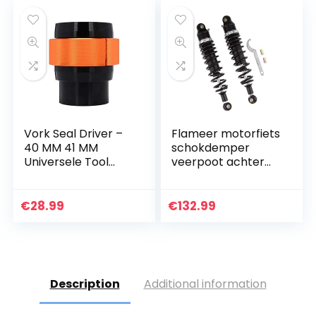
Vork Seal Driver –
Flameer motorfiets
40 MM 41 MM
schokdemper
Universele Tool
veerpoot achter
Voor EXC EXCF SX
schokdempen
SXF SXS MXC MX XC
luchtvering – zwart
XCW XCF XCFW
€
28.99
€
132.99
EGS LC Dirt Pit
Fiets…
Description
Additional information