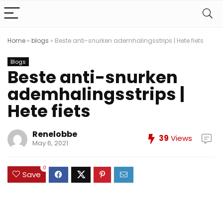
Home
»
blogs
»
Beste anti-snurken ademhalingsstrips | Hete fiets
Blogs
Beste anti-snurken
ademhalingsstrips |
Hete fiets
Renelobbe
39
Views
May 6, 2021
0
Save