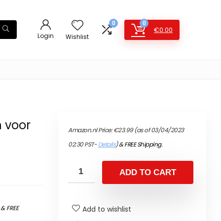
0
0
€
0.00
Login
Wishlist
 voor
Amazon.nl Price:
€
23.99
(as of 03/04/2023
02:30 PST-
Details
)
&
FREE Shipping
.
ADD TO CART
)
&
FREE
Add to wishlist