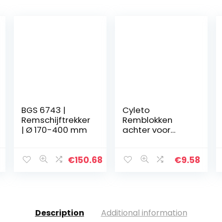
BGS 6743 |
Cyleto
Remschijftrekker
Remblokken
| Ø 170-400 mm
achter voor
KAWASAKI
KLE500 KLE 500
1991-2007 KX 125
€
150.68
€
9.58
87-88 KX 250 ZR
250 B6 Balius-II
2002
Description
Additional information