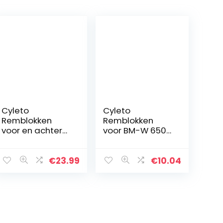
Cyleto
Cyleto
Remblokken
Remblokken
voor en achter
voor BM-W 650
voor YAMAHA
GS 1999-2017 F
TDM 900
700 GS 2013-
TDM900 2002-
2018 F650 ST
€
23.99
€
10.04
2010 FJR 1300
1997-2000 F 650
2001-2004 XV
Dakar1999-2007
1700 2003-2005
F 650 CS
Scarver…