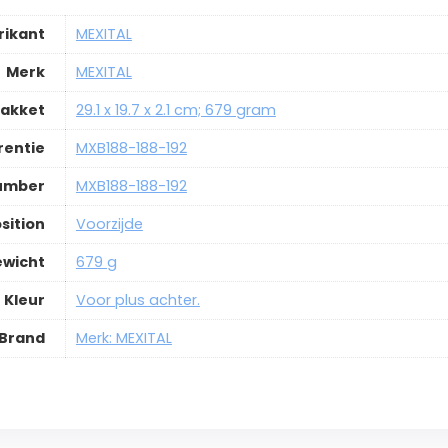
rikant
MEXITAL
Merk
MEXITAL
pakket
29.1 x 19.7 x 2.1 cm; 679 gram
rentie
MXB188-188-192
Number
MXB188-188-192
sition
Voorzijde
ewicht
679 g
Kleur
Voor plus achter.
Brand
Merk: MEXITAL