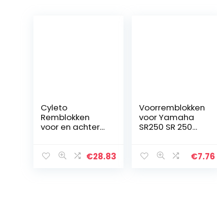
Cyleto
Voorremblokken
Remblokken
voor Yamaha
voor en achter
SR250 SR 250
voor Kawasaki
Classic 1996-
ZX6R ZX600
2000 XV250 XV
1998-2002
250 Virago
€
28.83
€
7.76
ZZR600 ZX 600
1989-1994 SR 125
2005-2008 ZX6R
1992-1996 RD 125
ZX 636cc 2002
RZ 250 R…
ZX-9R ZX…