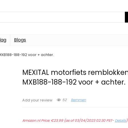
dag
Blogs
XB188-188-192 voor + achter.
MEXITAL motorfiets remblokken
MXB188-188-192 voor + achter.
52
Remmen
Add your review
Amazon.nl Price:
€
23.99
(as of 03/04/2023 02:30 PST-
Details