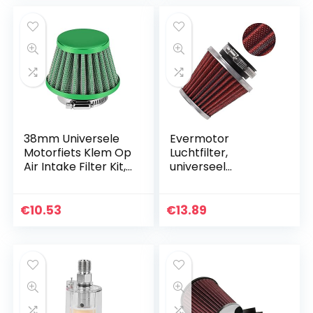
38mm Universele
Evermotor
Motorfiets Klem Op
Luchtfilter,
Air Intake Filter Kit,
universeel
Auto Koude
dubbellaags
Luchtinlaat Scooter
luchtfilter voor
Atv Dirt Pit Bike
motorfiets,
€
10.53
€
13.89
Motorfiets…
scooter, quad en
bromfiets