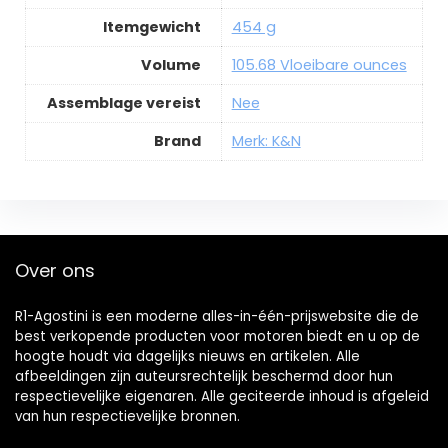
Itemgewicht
454 g
Volume
105.68 Vloeibare ounces
Assemblage vereist
Nee
Brand
Merk: K&N
Over ons
R1-Agostini is een moderne alles-in-één-prijswebsite die de
best verkopende producten voor motoren biedt en u op de
hoogte houdt via dagelijks nieuws en artikelen. Alle
afbeeldingen zijn auteursrechtelijk beschermd door hun
respectievelijke eigenaren. Alle geciteerde inhoud is afgeleid
van hun respectievelijke bronnen.