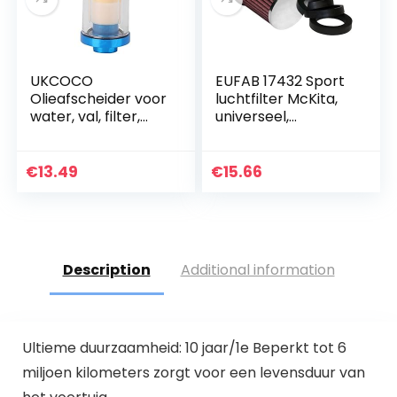
UKCOCO
EUFAB 17432 Sport
Olieafscheider voor
luchtfilter McKita,
water, val, filter,
universeel,
spuitverf,
donkerrood, met 6
airbrushgereedsch
adapters,zilver
ap.
€
13.49
€
15.66
Description
Additional information
Ultieme duurzaamheid: 10 jaar/1e Beperkt tot 6
miljoen kilometers zorgt voor een levensduur van