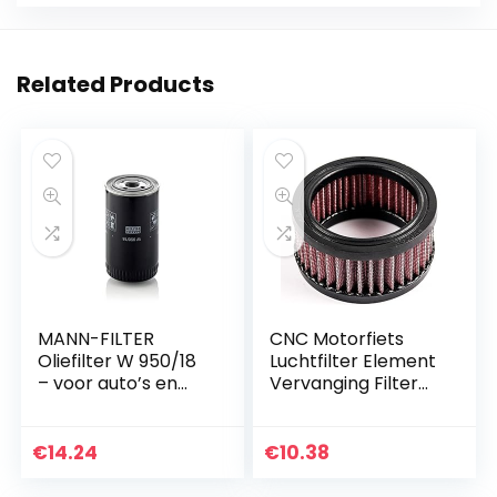
Related Products
MANN-FILTER
CNC Motorfiets
Oliefilter W 950/18
Luchtfilter Element
– voor auto’s en
Vervanging Filter
bedrijfsvoertuigen
Element Voor
Harley Sportster
2004-2014 XL
€
14.24
€
10.38
883/1200