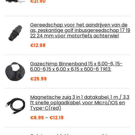
€
21.90
Gereedschap voor het aandrijven van de
as, zeskantige golf inbusgereedschap 17 19
22 24 mm voor motorfiets achterwiel
€
12.98
Gazechimp Binnenband 15 x 6.00-6, 15-
6.00-6,15 x 6,00 x 6,15 x 600-6 TR13:
€
25.99
Magnetische zuig 3 in 1 datakabel, 1 m / 3,3
ft snelle oplaadkabel, voor Micro/IOS en
Type-C(red)
Price
€
6.95
–
€
12.19
range:
€6.95