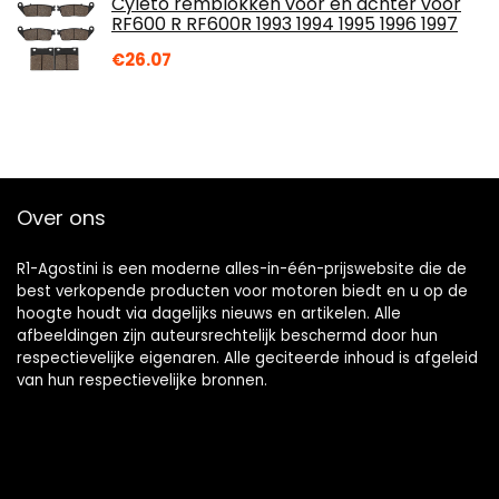
Cyleto remblokken voor en achter voor
through
RF600 R RF600R 1993 1994 1995 1996 1997
€12.19
€
26.07
Over ons
R1-Agostini is een moderne alles-in-één-prijswebsite die de
best verkopende producten voor motoren biedt en u op de
hoogte houdt via dagelijks nieuws en artikelen. Alle
afbeeldingen zijn auteursrechtelijk beschermd door hun
respectievelijke eigenaren. Alle geciteerde inhoud is afgeleid
van hun respectievelijke bronnen.