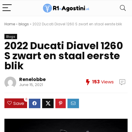
Home
»
blogs
»
2022 Ducati Diavel 1260 S zwart en staal eerste blik
Blogs
2022 Ducati Diavel 1260
S zwart en staal eerste
blik
Renelobbe
153
Views
June 15, 2021
0
Save