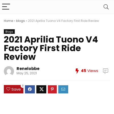
Home
»
blogs
»
2021 Aprilia Tuono V4 Factory First Ride Review
Blogs
2021 Aprilia Tuono V4
Factory First Ride
Review
Renelobbe
45
Views
May 25, 2021
0
Save