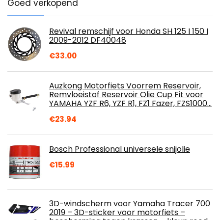
Goed verkopend
Revival remschijf voor Honda SH 125 I 150 I
2009-2012 DF40048
€
33.00
Auzkong Motorfiets Voorrem Reservoir,
Remvloeistof Reservoir Olie Cup Fit voor
YAMAHA YZF R6, YZF R1, FZ1 Fazer, FZS1000…
€
23.94
Bosch Professional universele snijolie
€
15.99
3D-windscherm voor Yamaha Tracer 700
2019 – 3D-sticker voor motorfiets –