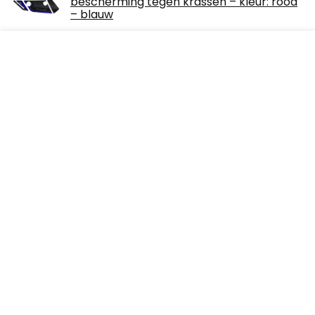
bescherming tegen krassen – kleur: rood
– blauw
€
28.90
Ergocar Motorhoes Motorhoes Outdoor &
Indoor Waterdicht Motorhoes 300D
Verdikte Polyester UV-beschermhoes, XL
(90,5 x 37…
€
45.45
Over ons
R1-Agostini is een moderne alles-in-één-prijswebsite die de
best verkopende producten voor motoren biedt en u op de
hoogte houdt via dagelijks nieuws en artikelen. Alle
afbeeldingen zijn auteursrechtelijk beschermd door hun