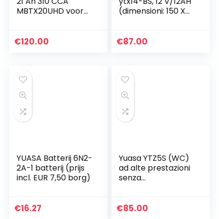
21 Ah 310 CCA
ytx14-BS, 12 V/12AH
MBTX20UHD voor
(dimensioni: 150 X
Harley Davidson
87 X 145) per
FXSTB Softail 1340
Honda
1999
XRV750 Africa Twin
€
120.00
€
87.00
anno di costruzione
1999
YUASA Batterij 6N2-
Yuasa YTZ5S (WC)
2A-1 batterij (prijs
ad alte prestazioni
incl. EUR 7,50 borg)
senza
manutenzione
Accu
€
16.27
€
85.00