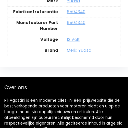
Merk
Yuasa
Fabrikantreferentie
6504340
Manufacturer Part
6504340
Number
Voltage
12 Volt
Brand
Merk: Yuasa
Over ons
R1-Agostini is een moderne alles-in-één-prijswebsite die de
best verkopende producten voor motoren biedt en u op de
hoogte houdt via dagelijks nieuws en artikelen. Alle
afbeeldingen zijn auteursrechtelijk beschermd door hun
respectievelijke eigenaren. Alle geciteerde inhoud is afgeleid