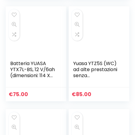
Batteria YUASA
Yuasa YTZ5S (WC)
YTX7L-BS, 12 V/6ah
ad alte prestazioni
(dimensioni: 114 X
senza
71 X 131) per Suzuki
manutenzione
VL125 intruso LC
Accu
anno di costruzione
€
75.00
€
85.00
2003