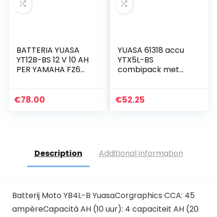
BATTERIA YUASA
YUASA 61318 accu
YT12B-BS 12 V 10 AH
YTX5L-BS
PER YAMAHA FZ6
combipack met
FAZER S2 600
elektrolyt
2007/2009
€
78.00
€
52.25
Description
Additional information
Batterij Moto YB4L-B YuasaCorgraphics CCA: 45
ampèreCapacitá AH (10 uur): 4 capaciteit AH (20