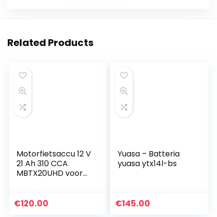
Related Products
Motorfietsaccu 12 V
Yuasa – Batteria
21 Ah 310 CCA
yuasa ytx14l-bs
MBTX20UHD voor
Harley Davidson
FXSTB Softail 1340
1999
€
120.00
€
145.00