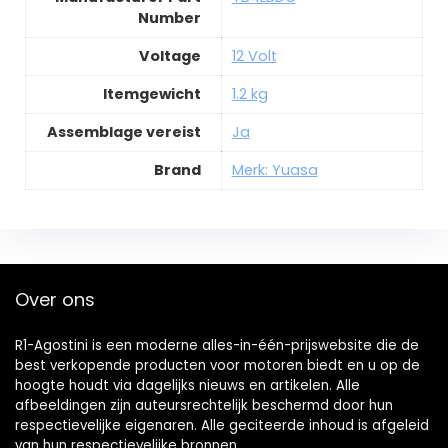
Number
Voltage
12 Volt
Itemgewicht
1.2 kg
Assemblage vereist
Ja
Brand
Merk: Yuasa
Over ons
R1-Agostini is een moderne alles-in-één-prijswebsite die de
best verkopende producten voor motoren biedt en u op de
hoogte houdt via dagelijks nieuws en artikelen. Alle
afbeeldingen zijn auteursrechtelijk beschermd door hun
respectievelijke eigenaren. Alle geciteerde inhoud is afgeleid
van hun respectievelijke bronnen.