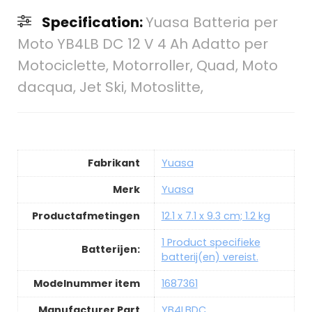
Specification:
Yuasa Batteria per
Moto YB4LB DC 12 V 4 Ah Adatto per
Motociclette, Motorroller, Quad, Moto
dacqua, Jet Ski, Motoslitte,
Fabrikant
Yuasa
Merk
Yuasa
Productafmetingen
12.1 x 7.1 x 9.3 cm; 1.2 kg
1 Product specifieke
Batterijen:
batterij(en) vereist.
Modelnummer item
1687361
Manufacturer Part
YB4LBDC