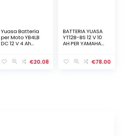
Yuasa Batteria
BATTERIA YUASA
per Moto YB4LB
YT12B-BS 12 V 10
DC 12 V 4 Ah
AH PER YAMAHA
Adatto per
FZ6 FAZER S2 600
Motociclette,
2007/2009
Motorroller,
€
20.08
€
78.00
Quad, Moto
dacqua, Jet Ski,
Motoslitte,