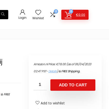
0
0
€
0.00
Login
Wishlist
j
Amazon.nl Price:
€
78.00
(as of 06/04/2023
02:47 PST-
Details
)
&
FREE Shipping
.
ADD TO CART
)
&
FREE
Add to wishlist