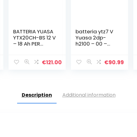
BATTERIA YUASA
batteria ytz7 V
YTX20CH-BS 12 V
Yuasa 2dp-
– 18 Ah PER
h2100 – 00 –
MOTO MORINI
00 originale
Granpasso 1200
Yamaha n-max
2008-2010 CON
125 dal)
€
121.00
€
90.99
ACIDO A
CORREDO
Description
Additional information