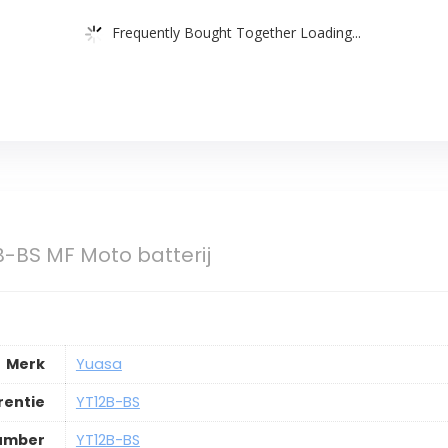
Frequently Bought Together Loading...
-BS MF Moto batterij
Merk
Yuasa
rentie
YT12B-BS
Number
YT12B-BS