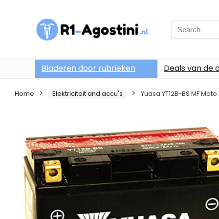
Search
for:
Bladeren door rubrieken
Deals van de 
Home
Elektriciteit and accu's
Yuasa YT12B-BS MF Moto b