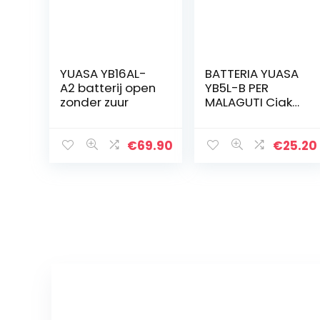
YUASA YB16AL-
BATTERIA YUASA
A2 batterij open
YB5L-B PER
zonder zuur
MALAGUTI Ciak
100 1999 12V 5 Ah
€
69.90
€
25.20