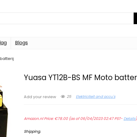
dag
Blogs
atterij
Yuasa YT12B-BS MF Moto batteri
25
Elektriciteit and accu's
Add your review
Amazon.nl Price:
€
78.00
(as of 06/04/2023 02:47 PST-
Details
Shipping
.