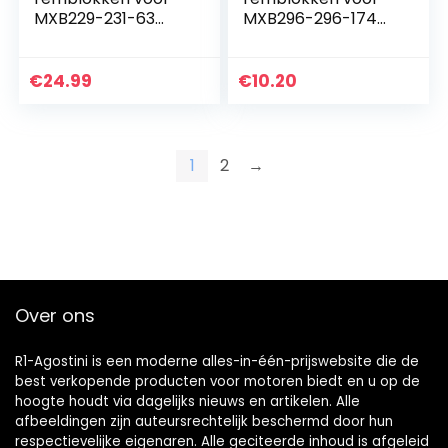
MXB229-231-63
MXB296-296-174
voor + achter.
vooraan
€
24.99
€
10.20
1
2
→
Over ons
R1-Agostini is een moderne alles-in-één-prijswebsite die de
best verkopende producten voor motoren biedt en u op de
hoogte houdt via dagelijks nieuws en artikelen. Alle
afbeeldingen zijn auteursrechtelijk beschermd door hun
respectievelijke eigenaren. Alle geciteerde inhoud is afgeleid