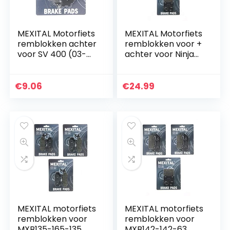
MEXITAL Motorfiets
MEXITAL Motorfiets
remblokken achter
remblokken voor +
voor SV 400 (03-
achter voor Ninja
05) / SV 650 (03-
ZX 7R (ZX 750 P)
15) / GSF 650
(96-03) ZRX 1100
Bandit (05-06) /
(ZR 1100 C) (97-00)
€
9.06
€
24.99
GSR 750 L/AL (11-
ZRX 1200 R…
14…
MEXITAL motorfiets
MEXITAL motorfiets
remblokken voor
remblokken voor
MXB135-165-135
MXB142-142-63