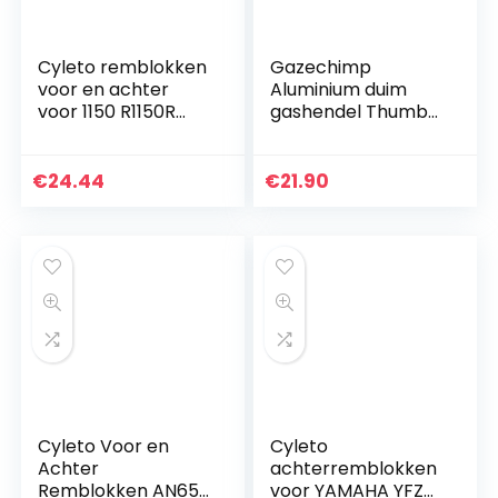
Cyleto remblokken
Gazechimp
voor en achter
Aluminium duim
voor 1150 R1150R
gashendel Thumb
2001-2006 / R 1150
Throttle Controll
R Rockster 2003-
Lever
2006 / R1150 RS
reserveonderdeel
€
24.44
€
21.90
R1150RS (Integral…
voor Polaris
Sportsman
450/550/850…
Cyleto Voor en
Cyleto
Achter
achterremblokken
Remblokken AN650
voor YAMAHA YFZ