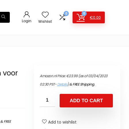
0
0
€
0.00
Login
Wishlist
 voor
Amazon.nl Price:
€
23.99
(as of 03/04/2023
02:30 PST-
Details
)
&
FREE Shipping
.
ADD TO CART
)
&
FREE
Add to wishlist