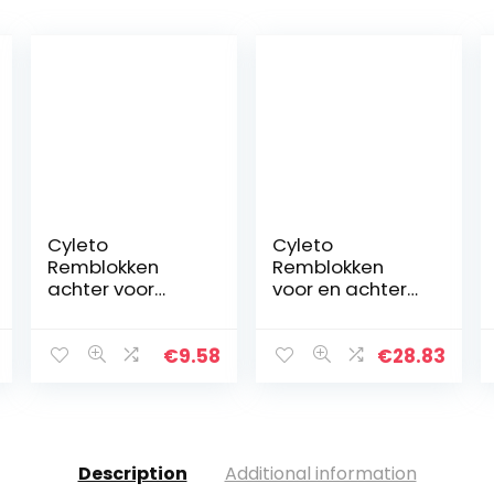
Cyleto
Cyleto
Remblokken
Remblokken
achter voor
voor en achter
KAWASAKI
voor Kawasaki
KLE500 KLE 500
ZX6R ZX600
1991-2007 KX 125
1998-2002
€
9.58
€
28.83
87-88 KX 250 ZR
ZZR600 ZX 600
250 B6 Balius-II
2005-2008 ZX6R
2002
ZX 636cc 2002
ZX-9R ZX…
Description
Additional information