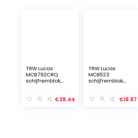
TRW Lucas
TRW Lucas
MCB792CRQ
MCB523
schijfremblok,
schijfremblok,
carbon zonder
organisch met
ABE
ABE
€
38.44
€
18.87