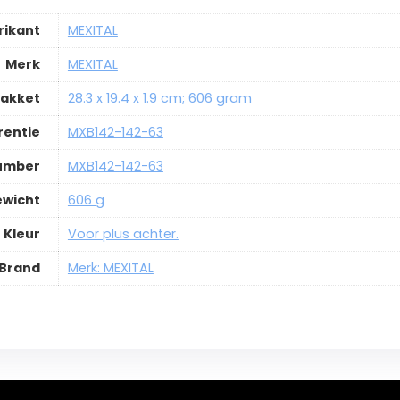
rikant
MEXITAL
Merk
MEXITAL
pakket
28.3 x 19.4 x 1.9 cm; 606 gram
rentie
MXB142-142-63
Number
MXB142-142-63
ewicht
606 g
Kleur
Voor plus achter.
Brand
Merk: MEXITAL