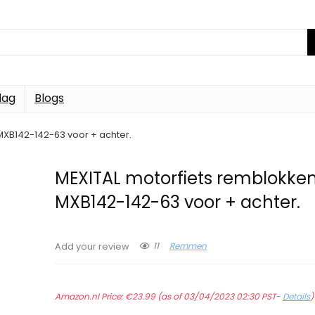
dag
Blogs
MXB142-142-63 voor + achter.
MEXITAL motorfiets remblokken
MXB142-142-63 voor + achter.
11
Remmen
Add your review
Amazon.nl Price:
€
23.99
(as of 03/04/2023 02:30 PST-
Details