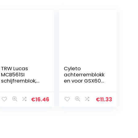
TRW Lucas
Cyleto
MCB561SI
achterremblokk
schijfremblok,
en voor GSX600
sinter met ABE
GSX 600 600F
GSX600F 1988-
2006 / RF600
€
16.46
€
11.33
RF600R 1993
1994 1995 1996
1997