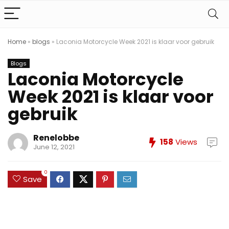
Home
»
blogs
»
Laconia Motorcycle Week 2021 is klaar voor gebruik
Blogs
Laconia Motorcycle
Week 2021 is klaar voor
gebruik
Renelobbe
158
Views
June 12, 2021
0
Save