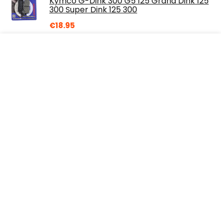
Kymco G-Dink 300 G5 125 Grand Dink 125
300 Super Dink 125 300
€
18.95
Yuasa ytx16-bs (WC) Accu senza
manutenzione
€
118.00
Over ons
R1-Agostini is een moderne alles-in-één-prijswebsite die de
best verkopende producten voor motoren biedt en u op de
hoogte houdt via dagelijks nieuws en artikelen. Alle
afbeeldingen zijn auteursrechtelijk beschermd door hun
respectievelijke eigenaren. Alle geciteerde inhoud is afgeleid