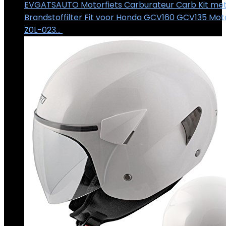
EVGATSAUTO Motorfiets Carburateur Carb Kit met
Brandstoffilter Fit voor Honda GCV160 GCV135 Mot
Z0L-023…
€
18.90