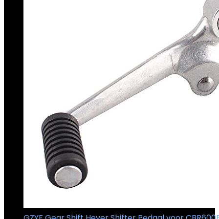
GZYF Gear Shift Hever Shifter Pedaal voor CBR600