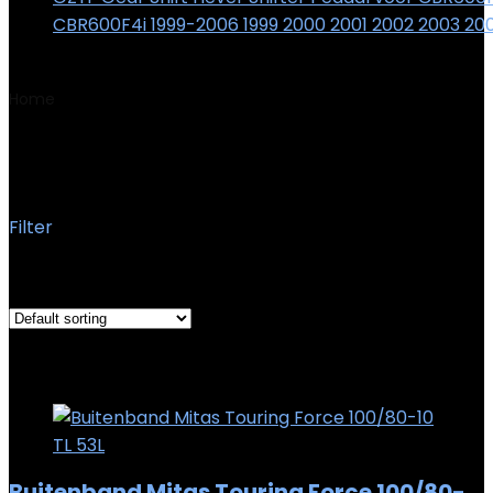
CBR600F4i 1999-2006 1999 2000 2001 2002 2003 20
€
19.88
Home
Product Snelheidsclassificatie
L
L
Filter
Showing the single result
Added to wishlist
Removed from wishlist
0
Add to compare
Buitenband Mitas Touring Force 100/80-