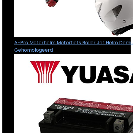
A-Pro Motorhelm Motorfiets Roller Jet Helm Demi 
Gehomologeerd
€
32.96