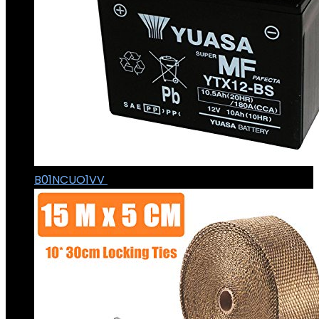
B01NCUO1VV
€
57.49