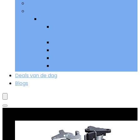
Remmen
Meer
Meer
Sturen, bedieningen and
handgrepen
Uitlaat and uitlaatsystemen
Verlichting
Voetpedalen
Wielen and banden
Deals van de dag
Blogs
Goed verkopend