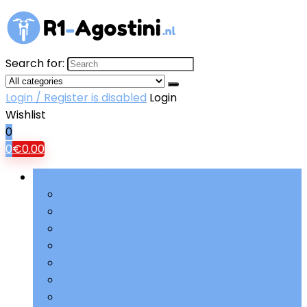
Search for:
Login / Register is disabled
Login
Wishlist
0
0
€
0.00
Bladeren door rubrieken
Aandrijving and versnellingen
Accessoires
Beschermende kleding
Brandstoftoevoer
Elektriciteit and accu’s
Filters
Ophanging