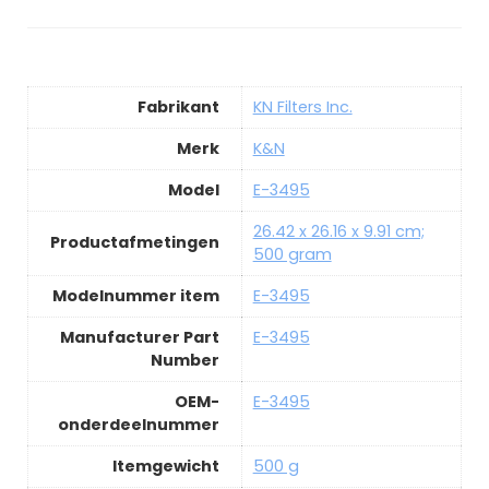
Fabrikant
KN Filters Inc.
Merk
K&N
Model
E-3495
26.42 x 26.16 x 9.91 cm;
Productafmetingen
500 gram
Modelnummer item
E-3495
Manufacturer Part
E-3495
Number
OEM-
E-3495
onderdeelnummer
Itemgewicht
500 g