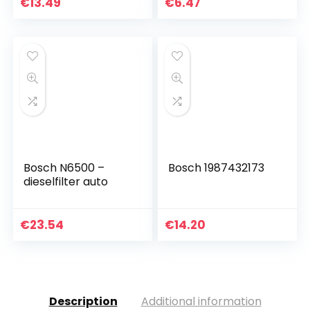
ap.
€
13.49
€
6.47
Bosch N6500 –
Bosch 1987432173
dieselfilter auto
€
23.54
€
14.20
Description
Additional information