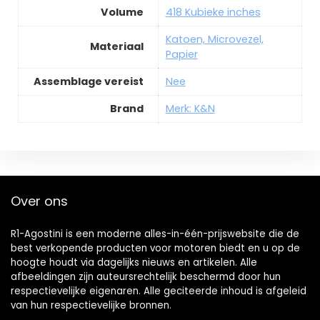
Volume
418 Kubieke inches
Katoen, Microvezel,
Materiaal
Papier
Assemblage vereist
Nee
Brand
Merk: K&N
Over ons
R1-Agostini is een moderne alles-in-één-prijswebsite die de
best verkopende producten voor motoren biedt en u op de
hoogte houdt via dagelijks nieuws en artikelen. Alle
afbeeldingen zijn auteursrechtelijk beschermd door hun
respectievelijke eigenaren. Alle geciteerde inhoud is afgeleid
van hun respectievelijke bronnen.