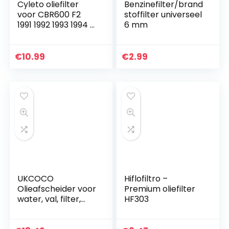
Cyleto oliefilter
Benzinefilter/brand
voor CBR600 F2
stoffilter universeel
1991 1992 1993 1994 /
6 mm
CBR 600 F3 1995
1996 1997 1998 /
CBR600 F4 1999
€
10.99
€
2.99
2000
UKCOCO
Hiflofiltro –
Olieafscheider voor
Premium oliefilter
water, val, filter,
HF303
spuitverf,
airbrushgereedsch