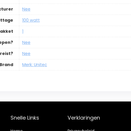
cturer
Nee
ttage
100 watt
pakket
1
repen?
Nee
reist?
Nee
Brand
Merk: Unitec
Snelle Links
Verklaringen
Home
Privacybeleid