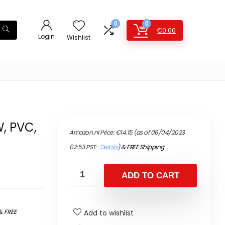
0
0
€
0.00
Login
Wishlist
, PVC,
Amazon.nl Price:
€
14.15
(as of 06/04/2023
02:53 PST-
Details
)
&
FREE Shipping
.
ADD TO CART
&
FREE
Add to wishlist