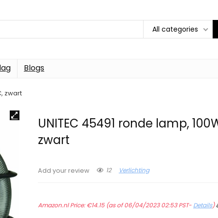
All categories
dag
Blogs
, zwart
UNITEC 45491 ronde lamp, 100W
zwart
12
Verlichting
Add your review
Amazon.nl Price:
€
14.15
(as of 06/04/2023 02:53 PST-
Details
)