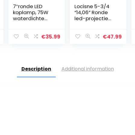
7″ronde LED
Locisne 5-3/4
koplamp, 75W
“14,06” Ronde
waterdichte
led-projectie
motorfiets
Daymaker
koplamp rijden
koplamp voor
licht met DRL
Harley Davidson
€
35.99
€
47.99
richtingaanwijze
Kickfaire
r Halo Ring hoek
motorfiets
ogen voor
projector lichten
Harley Davidson
45W 9 LED lamp
FLD/Touring/Soft
koplamp
Description
Additional information
ail modellen
aluminium lamp