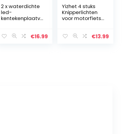
2 x waterdichte
Yizhet 4 stuks
led-
Knipperlichten
kentekenplaatv
voor motorfiets
erlichting,
14LEDs
kentekenplaatv
richtingaanwijze
erlichting,
rs met lopende
€
16.99
€
13.99
motorfiets/auto
aanwijzers
Amber kleur,
motorfiets…