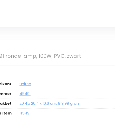
1 ronde lamp, 100W, PVC, zwart
rikant
Unitec
ummer
45491
pakket
20.4 x 20.4 x 10.6 cm; 819.99 gram
 item
45491