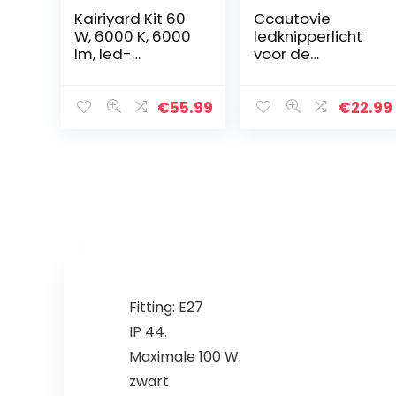
Kairiyard Kit 60
Ccautovie
W, 6000 K, 6000
ledknipperlicht
lm, led-
voor de
grootlicht, 3
motorfiets, E-
extra lichten,
gekeurd,
motorfiets,
universeel
€
55.99
€
22.99
vierkante
ledknipperlicht,
straatlantaarns,
dagrijverlichting,
slijtvrije…
amberkleurig, E4
Fitting: E27
IP 44.
Maximale 100 W.
zwart