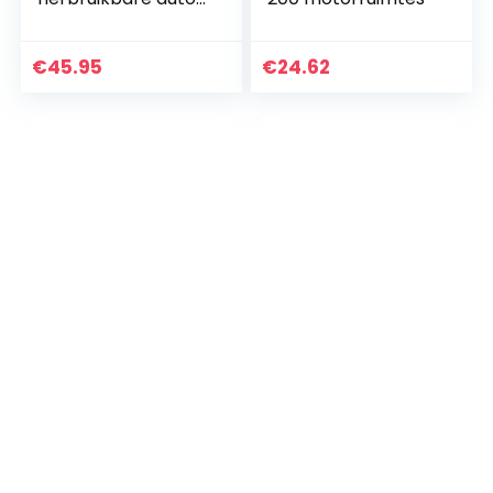
en motorfiets-
universeel
rubberen filter
€
45.95
€
24.62