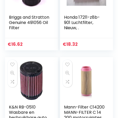
Briggs and Stratton
Honda 17211-z8b-
Genuine 491056 Oil
901 Luchtfilter,
Filter
Nieuw, .
€
16.62
€
18.32
K&N RB-0510
Mann-Filter C14200
Wasbare en
MANN-FILTER C 14
herbruikbare auto-
200 motorruimtes