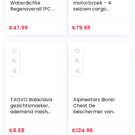
Waterdichte
motorbroek – 4
Regenoverall 1PC –
seizoen cargo
Shield
Cordura
waterdicht CE (EN
1621-1)
€
47.99
€
79.99
bescherming –
Zwart – Alle maten
TAGVO Balaclava
Alpinestars Bionic
gezichtsmasker,
Chest De
ademend mesh,
beschermer van
multifunctioneel,
de MX-jas
winddicht,
Zwart/rood
motorfiets, fietsen,
€
8.58
€
134.96