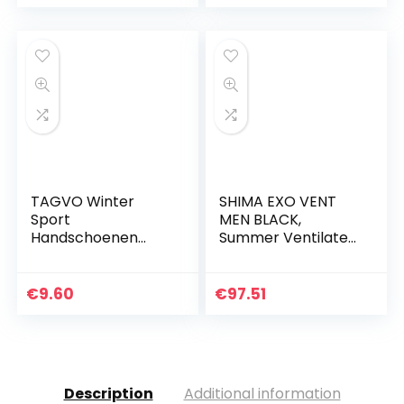
tactische
balaclava…
TAGVO Winter
SHIMA EXO VENT
Sport
MEN BLACK,
Handschoenen
Summer Ventilated
Antislip
Mesh Mens
Fietshandschoenen
Motorcycle Boots
Waterdicht &
met ATOP
€
9.60
€
97.51
Winddicht Outdoor
Sluitingssysteem
Werkhandschoene
(Zwart, 45)
n Draagbare…
Description
Additional information