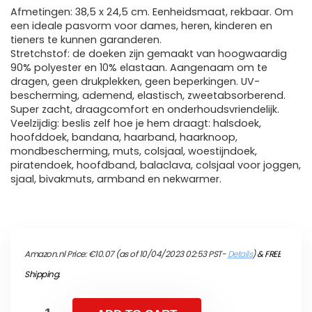
Afmetingen: 38,5 x 24,5 cm. Eenheidsmaat, rekbaar. Om
een ideale pasvorm voor dames, heren, kinderen en
tieners te kunnen garanderen.
Stretchstof: de doeken zijn gemaakt van hoogwaardig
90% polyester en 10% elastaan. Aangenaam om te
dragen, geen drukplekken, geen beperkingen. UV-
bescherming, ademend, elastisch, zweetabsorberend.
Super zacht, draagcomfort en onderhoudsvriendelijk.
Veelzijdig: beslis zelf hoe je hem draagt: halsdoek,
hoofddoek, bandana, haarband, haarknoop,
mondbescherming, muts, colsjaal, woestijndoek,
piratendoek, hoofdband, balaclava, colsjaal voor joggen,
sjaal, bivakmuts, armband en nekwarmer.
Amazon.nl Price:
€
10.07
(as of 10/04/2023 02:53 PST-
Details
)
&
FREE
Shipping
.