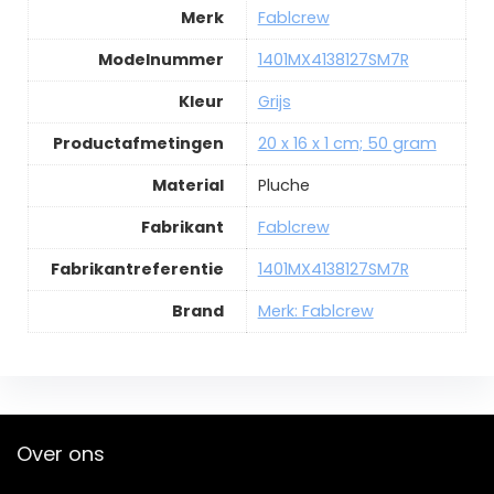
Merk
Fablcrew
Modelnummer
1401MX4138127SM7R
Kleur
Grijs
Productafmetingen
20 x 16 x 1 cm; 50 gram
Material
Pluche
Fabrikant
Fablcrew
Fabrikantreferentie
1401MX4138127SM7R
Brand
Merk: Fablcrew
Over ons