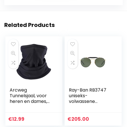
Related Products
Arcweg
Ray-Ban RB3747
Tunnelsjaal, voor
uniseks-
heren en dames,
volwassene
winter, elastisch,
zonnebril
multifunctioneel,
winddicht, warme
€
12.99
€
205.00
fleece, gevoerd,