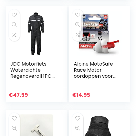
voor…
JDC Motorfiets
Alpine MotoSafe
Waterdichte
Race Motor
Regenoverall 1PC –
oordoppen voor
Shield
Racing – Voorkomt
gehoorbeschadigin
g van windruis bij
€
47.99
€
14.95
motorrijden –
Verkeer…