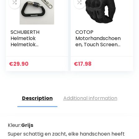
SCHUBERTH
COTOP
Helmetlok
Motorhandschoen
Helmetlok
en, Touch Screen
sleutelvrij
Hard knuckle
combinatieslot
handschoenen
motorfiets
€
29.90
€
17.98
handschoenen ATV
paardrijden
volledige fing…
Description
Additional information
Kleur:
Grijs
Super schattig en zacht, elke handschoen heeft