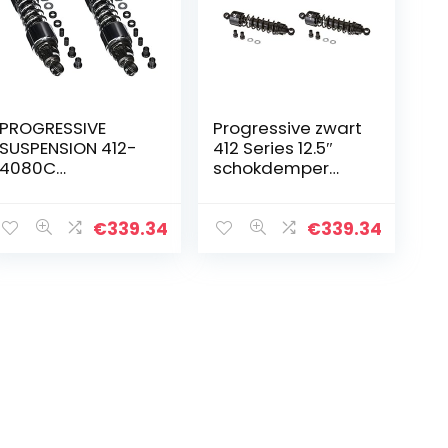
PROGRESSIVE
Progressive zwart
SUSPENSION 412-
412 Series 12.5″
4080C
schokdemper
vervangende
(Harley Touring
schokdemper
03-10)
voor
€
339.34
€
339.34
achterwielophan
ging, chroom, 30,5
cm