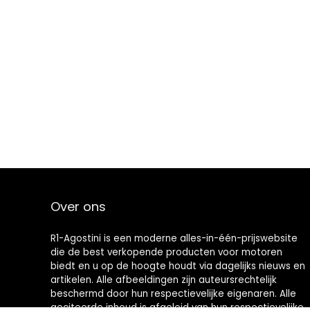
Over ons
R1-Agostini is een moderne alles-in-één-prijswebsite
die de best verkopende producten voor motoren
biedt en u op de hoogte houdt via dagelijks nieuws en
artikelen. Alle afbeeldingen zijn auteursrechtelijk
beschermd door hun respectievelijke eigenaren. Alle
geciteerde inhoud is afgeleid van hun respectievelijke