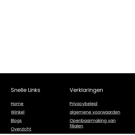
Snelle Links
Verklaringen
Home
Privacybeleid
Winkel
algemene voorwaarden
Blogs
Openbaarmaking van
filialen
Overzicht