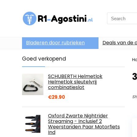
Search
for:
Bladeren door rubrieken
Deals van de 
Goed verkopend
H
SCHUBERTH Helmetlok
Helmetlok sleutelvrij
combinatieslot
€
29.90
Sh
Oxford Zwarte Nightrider
Streaming - Inclusief 2
Weerstanden Paar Motorfiets
Ind