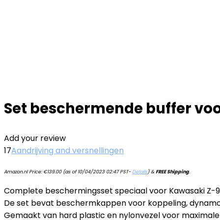
Set beschermende buffer voo
Add your review
17
Aandrijving and versnellingen
Amazon.nl Price:
€
139.00
(as of 10/04/2023 02:47 PST-
Details
)
&
FREE Shipping
.
Complete beschermingsset speciaal voor Kawasaki Z-90
De set bevat beschermkappen voor koppeling, dynamo
Gemaakt van hard plastic en nylonvezel voor maximale