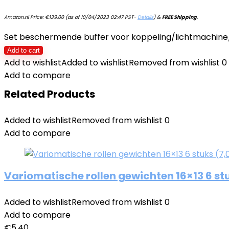
Amazon.nl Price:
€
139.00
(as of 10/04/2023 02:47 PST-
Details
)
&
FREE Shipping
.
Set beschermende buffer voor koppeling/lichtmachine/
Add to cart
Add to wishlist
Added to wishlist
Removed from wishlist
0
Add to compare
Related Products
Added to wishlist
Removed from wishlist
0
Add to compare
Variomatische rollen gewichten 16×13 6 s
Added to wishlist
Removed from wishlist
0
Add to compare
€
5.40