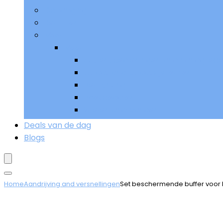
Ophanging
Remmen
Meer
Meer
Sturen, bedieningen and handgrep
Uitlaat and uitlaatsystemen
Verlichting
Voetpedalen
Wielen and banden
Deals van de dag
Blogs
Home
Aandrijving and versnellingen
Set beschermende buffer voor 