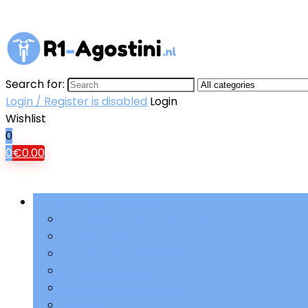
Search for:
Login / Register is disabled
Login
Wishlist
0
0
€
0.00
Bladeren door rubrieken
Aandrijving and versnellingen
Accessoires
Beschermende kleding
Brandstoftoevoer
Elektriciteit and accu’s
Filters