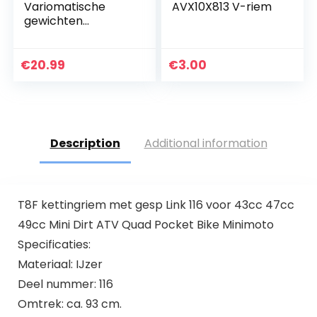
Variomatische
AVX10X813 V-riem
gewichten
Variogewichten
Variomatic rollers
Variomatic
€
20.99
€
3.00
gewichten stemset
scooter scooter…
Description
Additional information
T8F kettingriem met gesp Link 116 voor 43cc 47cc
49cc Mini Dirt ATV Quad Pocket Bike Minimoto
Specificaties:
Materiaal: IJzer
Deel nummer: 116
Omtrek: ca. 93 cm.