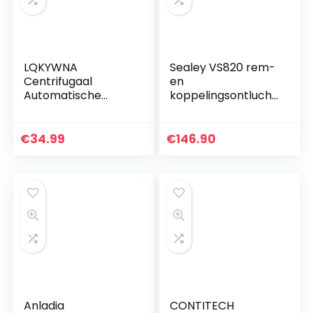
LQKYWNA
Sealey VS820 rem-
Centrifugaal
en
Automatische
koppelingsontlucht
Koppeling Tandwiel
ingssysteem
3/4″ 10 Tanden 420
Go Kart Koppeling
€
34.99
€
146.90
Ketting Kart
Vervangende
Onderdelen voor
40.41.420 Ketting –
Binnen Diameter
19MM
Anladia
CONTITECH