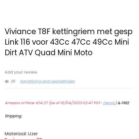
Viviance T8F kettingriem met gesp
Link 116 voor 43Cc 47Cc 49Cc Mini
Dirt ATV Quad Mini Moto
Add your review
35
Aandrijving and versnellingen
Amazon.nl Price:
€
14.27
(as of 10/04/2023 02:47 PST-
Details
)
&
FREE
Shipping
.
Materiaal: IJzer