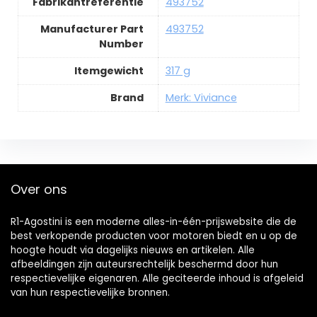
Fabrikantreferentie
493752
Manufacturer Part
493752
Number
Itemgewicht
317 g
Brand
Merk: Viviance
Over ons
R1-Agostini is een moderne alles-in-één-prijswebsite die de
best verkopende producten voor motoren biedt en u op de
hoogte houdt via dagelijks nieuws en artikelen. Alle
afbeeldingen zijn auteursrechtelijk beschermd door hun
respectievelijke eigenaren. Alle geciteerde inhoud is afgeleid
van hun respectievelijke bronnen.