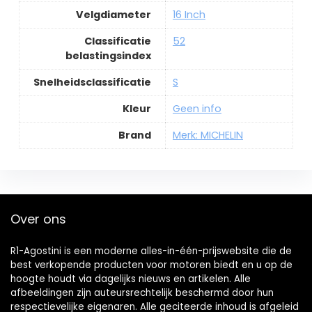
Velgdiameter
16 Inch
Classificatie
52
belastingsindex
Snelheidsclassificatie
S
Kleur
Geen info
Brand
Merk: MICHELIN
Over ons
R1-Agostini is een moderne alles-in-één-prijswebsite die de
best verkopende producten voor motoren biedt en u op de
hoogte houdt via dagelijks nieuws en artikelen. Alle
afbeeldingen zijn auteursrechtelijk beschermd door hun
respectievelijke eigenaren. Alle geciteerde inhoud is afgeleid