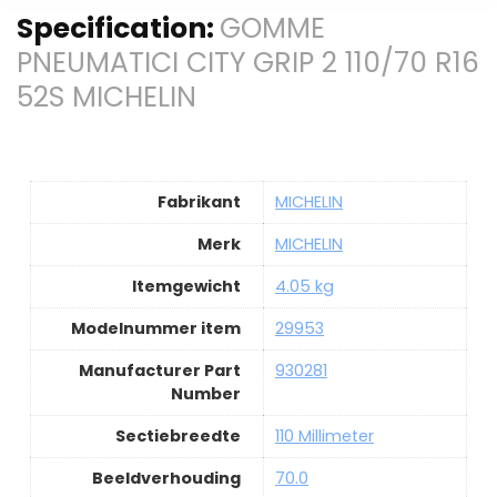
Specification:
GOMME
PNEUMATICI CITY GRIP 2 110/70 R16
52S MICHELIN
Fabrikant
MICHELIN
Merk
MICHELIN
Itemgewicht
4.05 kg
Modelnummer item
29953
Manufacturer Part
930281
Number
Sectiebreedte
110 Millimeter
Beeldverhouding
70.0