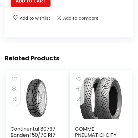
ADD TO CART
CITY
GRIP
Add to wishlist
Add to compare
2
110/70
R16
52S
MICHELIN
Related Products
quantity
Continental 80737
GOMME
Banden 150/70 R17
PNEUMATICI CITY