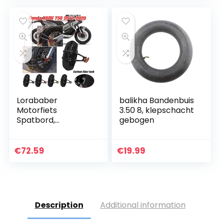
Lorababer
balikha Bandenbuis
Motorfiets
3.50 8, klepschacht
Spatbord,
gebogen
Achterspatbord
Band Hugger
Spatbescherming
€
72.59
€
19.99
Omslag Geschikt
voor Honda XADV-
750 X-ADV 750…
Description
Additional information