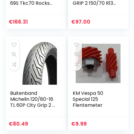
69S Tkc70 Rocks
GRIP 2 150/70 R13
M+S Tl
64S MICHELIN
€
166.31
€
97.00
Buitenband
KM Vespa 50
Michelin 120/80-16
Special 125
TL 60P City Grip 2 –
Flentemeter
voor/achter
€
80.49
€
9.99