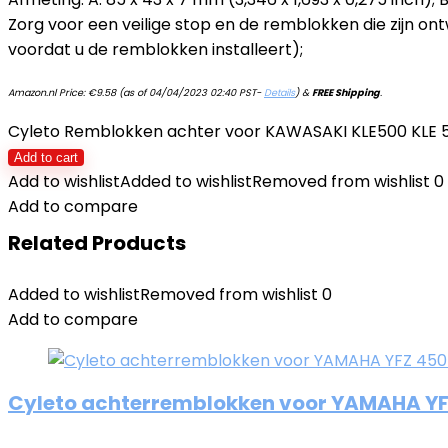
Zorg voor een veilige stop en de remblokken die zijn on
voordat u de remblokken installeert);
Amazon.nl Price:
€
9.58
(as of 04/04/2023 02:40 PST-
Details
)
&
FREE Shipping
.
Cyleto Remblokken achter voor KAWASAKI KLE500 KLE 500
Add to cart
Add to wishlist
Added to wishlist
Removed from wishlist
0
Add to compare
Related Products
Added to wishlist
Removed from wishlist
0
Add to compare
Cyleto achterremblokken voor YAMAHA YFZ 