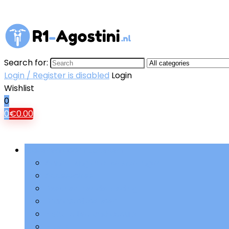
Search for:
Login / Register is disabled
Login
Wishlist
0
0
€
0.00
Bladeren door rubrieken
Aandrijving and versnellingen
Accessoires
Beschermende kleding
Brandstoftoevoer
Elektriciteit and accu’s
Filters