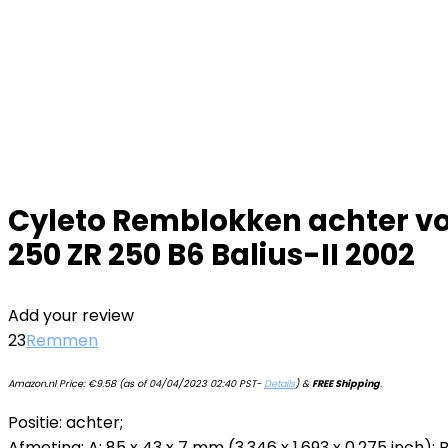
Cyleto Remblokken achter vo
250 ZR 250 B6 Balius-II 2002
Add your review
23
Remmen
Amazon.nl Price:
€
9.58
(as of 04/04/2023 02:40 PST-
Details
)
&
FREE Shipping
.
Positie: achter;
Afmeting: A: 85 x 43 x 7 mm (3,346 x 1,693 x 0,275 inch); B