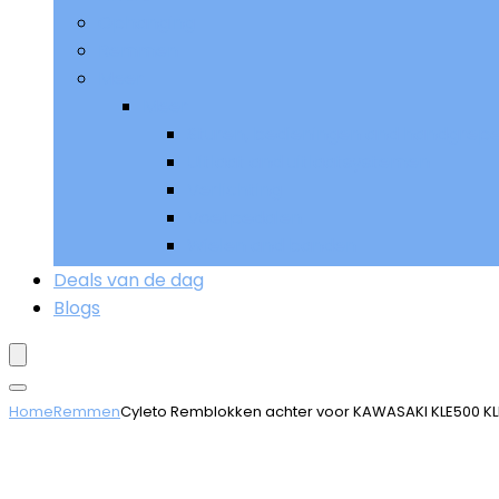
Ophanging
Remmen
Meer
Meer
Sturen, bedieningen and handgrep
Uitlaat and uitlaatsystemen
Verlichting
Voetpedalen
Wielen and banden
Deals van de dag
Blogs
Home
Remmen
Cyleto Remblokken achter voor KAWASAKI KLE500 KLE 