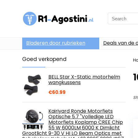
Search
for:
Bladeren door rubrieken
Deals van de 
Goed verkopend
H
1
BELL Star X-Static motorhelm
wangkussens
€
60.99
Sh
Kairiyard Ronde Motorfiets
Optische 5.7 "Volledige LED
Motorfiets Koplamp CREE Chip
55 W 6000LM 6000 K Dimlicht
Grootlicht 9-30 V HI LO Beam Optics met