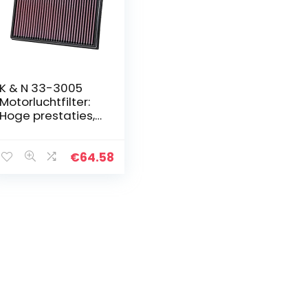
K & N 33-3005
Motorluchtfilter:
Hoge prestaties,
premium,
afwasbaar,
vervangingsfilter,
€
64.58
verhoogde
prestaties, 2012-
2019…