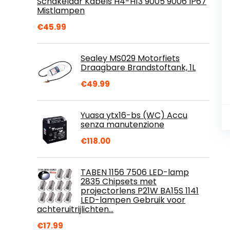
Schakelaar Kabels H4-H13 9005 9006 IP67
Mistlampen
€
45.99
Sealey MS029 Motorfiets
Draagbare Brandstoftank, 1L
€
49.99
Yuasa ytx16-bs (WC) Accu
senza manutenzione
€
118.00
TABEN 1156 7506 LED-lamp
2835 Chipsets met
projectorlens P21W BA15S 1141
LED-lampen Gebruik voor
achteruitrijlichten…
€
17.99