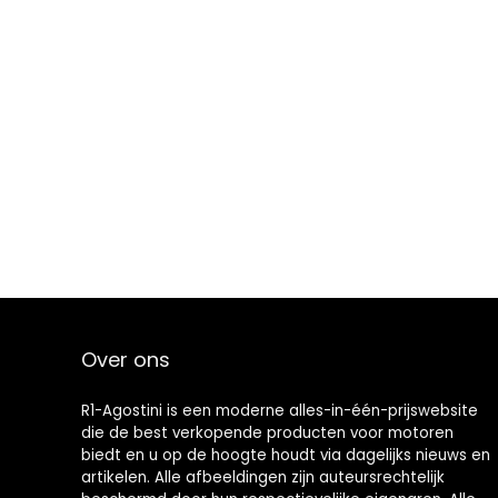
Over ons
R1-Agostini is een moderne alles-in-één-prijswebsite
die de best verkopende producten voor motoren
biedt en u op de hoogte houdt via dagelijks nieuws en
artikelen. Alle afbeeldingen zijn auteursrechtelijk