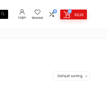
0
0
€
0.00
Login
Wishlist
Default sorting