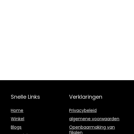
Snelle Links
Verklaringen
Home
Privacybeleid
Winkel
algemene voorwaarden
Blogs
Openbaarmaking van
filialen