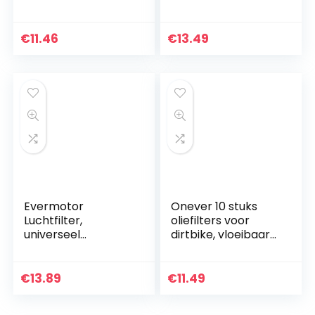
Sprint & Quattro
spuitverf,
Engines
airbrushgereedsch
ap.
€
11.46
€
13.49
Evermotor
Onever 10 stuks
Luchtfilter,
oliefilters voor
universeel
dirtbike, vloeibaar
dubbellaags
gas, benzine, voor
luchtfilter voor
scooter,
motorfiets,
motorfiets, motor
€
13.89
€
11.49
scooter, quad en
bromfiets