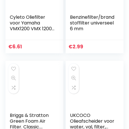
Cyleto Oliefilter
Benzinefilter/brand
voor Yamaha
stoffilter universeel
VMX1200 VMX 1200
6 mm
V-MAX VMAX 1200
1985 1986 1987 1988
1989 1990 1991 1992
€
6.61
€
2.99
1993 1994 1995
Briggs & Stratton
UKCOCO
Green Foam Air
Olieafscheider voor
Filter. Classic.
water, val, filter,