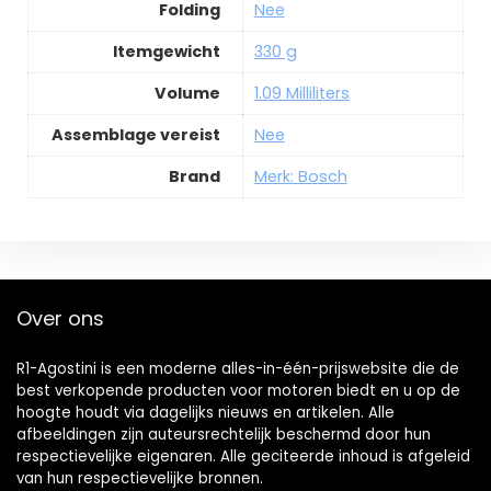
Folding
Nee
Itemgewicht
330 g
Volume
1.09 Milliliters
Assemblage vereist
Nee
Brand
Merk: Bosch
Over ons
R1-Agostini is een moderne alles-in-één-prijswebsite die de
best verkopende producten voor motoren biedt en u op de
hoogte houdt via dagelijks nieuws en artikelen. Alle
afbeeldingen zijn auteursrechtelijk beschermd door hun
respectievelijke eigenaren. Alle geciteerde inhoud is afgeleid
van hun respectievelijke bronnen.