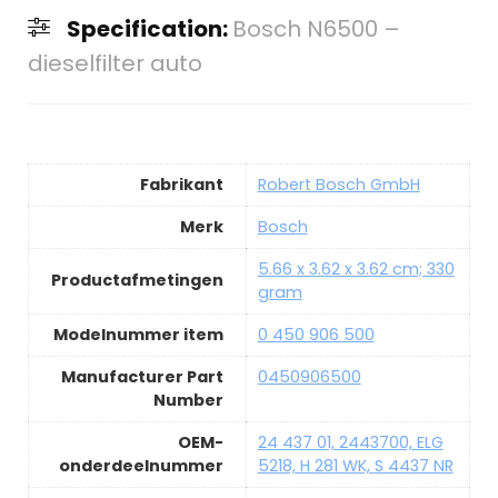
Specification:
Bosch N6500 –
dieselfilter auto
Fabrikant
Robert Bosch GmbH
Merk
Bosch
5.66 x 3.62 x 3.62 cm; 330
Productafmetingen
gram
Modelnummer item
0 450 906 500
Manufacturer Part
0450906500
Number
OEM-
24 437 01, 2443700, ELG
onderdeelnummer
5218, H 281 WK, S 4437 NR