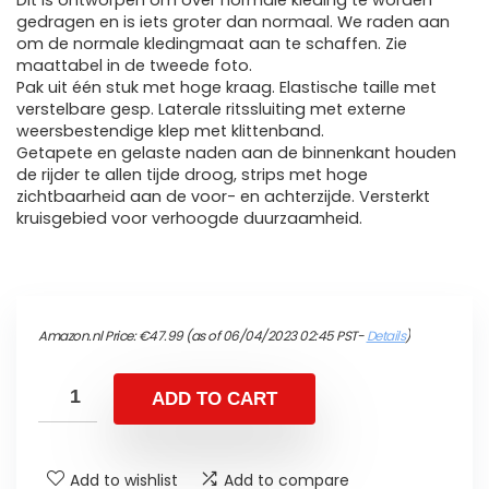
Dit is ontworpen om over normale kleding te worden
gedragen en is iets groter dan normaal. We raden aan
om de normale kledingmaat aan te schaffen. Zie
maattabel in de tweede foto.
Pak uit één stuk met hoge kraag. Elastische taille met
verstelbare gesp. Laterale ritssluiting met externe
weersbestendige klep met klittenband.
Getapete en gelaste naden aan de binnenkant houden
de rijder te allen tijde droog, strips met hoge
zichtbaarheid aan de voor- en achterzijde. Versterkt
kruisgebied voor verhoogde duurzaamheid.
Amazon.nl Price:
€
47.99
(as of 06/04/2023 02:45 PST-
Details
)
ADD TO CART
Add to wishlist
Add to compare