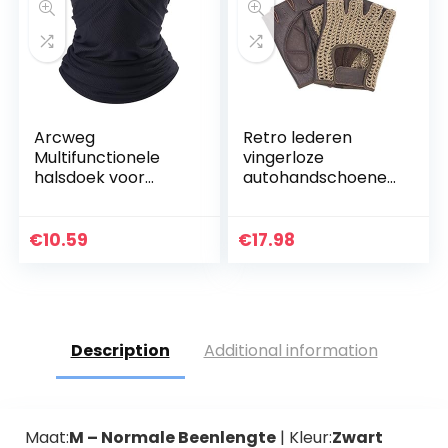
Arcweg
Retro lederen
Multifunctionele
vingerloze
halsdoek voor
autohandschoenen
dames en heren,
, motorfiets
sneldrogend,
ademend, zacht,
€
10.59
€
17.98
super elastisch,
slijtvast,
beschermt…
Description
Additional information
Maat:
M – Normale Beenlengte
| Kleur:
Zwart