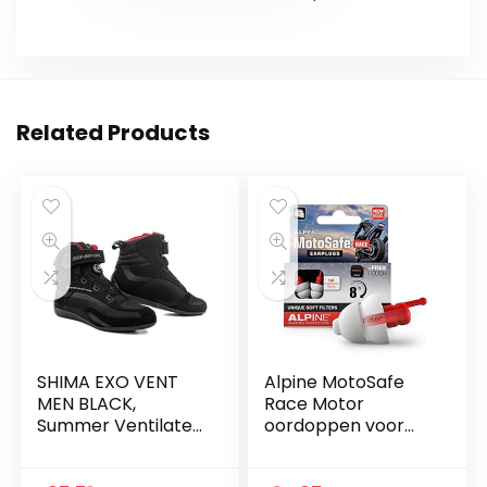
Related Products
SHIMA EXO VENT
Alpine MotoSafe
MEN BLACK,
Race Motor
Summer Ventilated
oordoppen voor
Mesh Mens
Racing – Voorkomt
Motorcycle Boots
gehoorbeschadigin