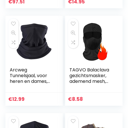
met ATOP
g van windruis bij
€
97.51
€
14.95
Sluitingssysteem
motorrijden –
(Zwart, 45)
Verkeer…
Arcweg
TAGVO Balaclava
Tunnelsjaal, voor
gezichtsmasker,
heren en dames,
ademend mesh,
winter, elastisch,
multifunctioneel,
multifunctioneel,
winddicht,
winddicht, warme
motorfiets, fietsen,
€
12.99
€
8.58
fleece, gevoerd,
tactische
voor…
balaclava…