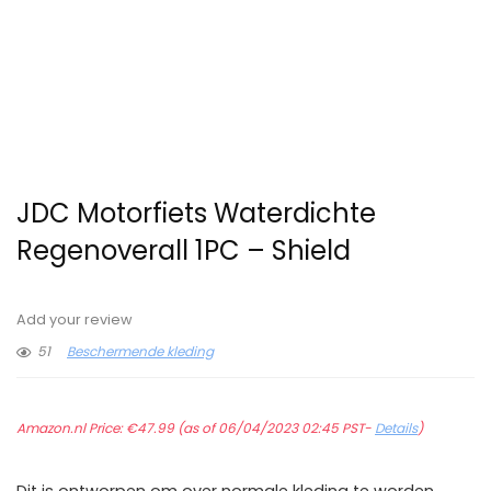
JDC Motorfiets Waterdichte
Regenoverall 1PC – Shield
Add your review
51
Beschermende kleding
Amazon.nl Price:
€
47.99
(as of 06/04/2023 02:45 PST-
Details
)