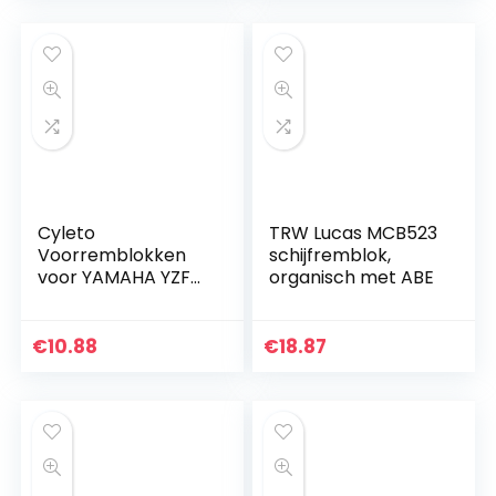
Cyleto
TRW Lucas MCB523
Voorremblokken
schijfremblok,
voor YAMAHA YZF-
organisch met ABE
R125 YZF R125 2008
2009 2010 2011 2012
2013
€
10.88
€
18.87