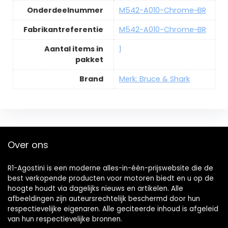
Onderdeelnummer
M542-A010-Chrome~BR
Fabrikantreferentie
M542-A010-Chrome~BR
Aantal items in
1
pakket
Brand
Merk: Bruce & Shark
Over ons
R1-Agostini is een moderne alles-in-één-prijswebsite die de
best verkopende producten voor motoren biedt en u op de
hoogte houdt via dagelijks nieuws en artikelen. Alle
afbeeldingen zijn auteursrechtelijk beschermd door hun
respectievelijke eigenaren. Alle geciteerde inhoud is afgeleid
van hun respectievelijke bronnen.