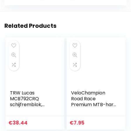
Related Products
TRW Lucas
VeloChampion
MCB792CRQ
Road Race
schijfremblok,
Premium MTB-hars
carbon zonder ABE
en halfmetalen
schijfrem voor
Shimano Deore
€
38.44
€
7.95