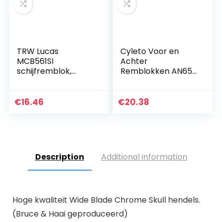
TRW Lucas
Cyleto Voor en
MCB561SI
Achter
schijfremblok,
Remblokken AN650
sinter met ABE
AN 650 Burgman
Skywave 650 2003
2004 2005 2006
€
16.46
€
20.38
2007 2008 2009
2010 2011 2012 2013…
Description
Additional information
Hoge kwaliteit Wide Blade Chrome Skull hendels.
(Bruce & Haai geproduceerd)