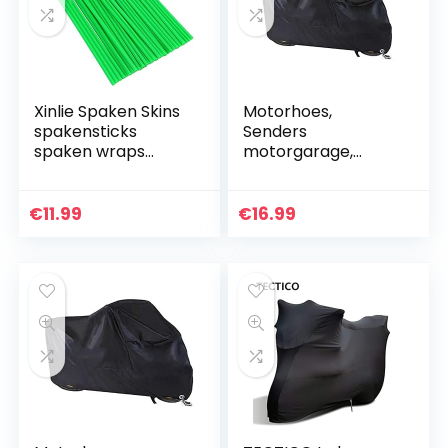
Xinlie Spaken Skins
Motorhoes,
spakensticks
Senders
spaken wraps
motorgarage,
velgen covers
winterbestendig,
motorfiets spaken
waterdicht, 190T
bekleding fiets
motorzeil, outdoor,
€
11.99
€
16.99
spaken spaken
met slotgaten,
voor…
stofdicht, dekzeil…