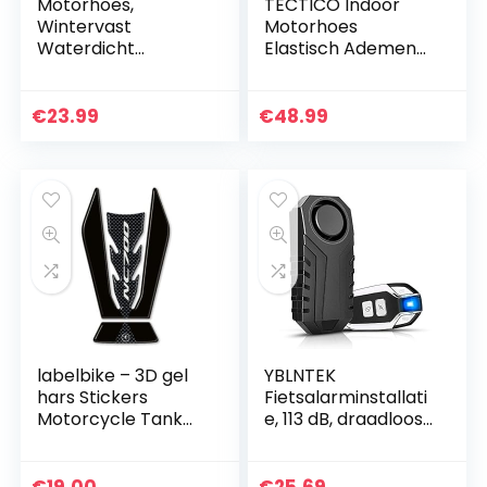
Motorhoes,
TECTICO Indoor
Wintervast
Motorhoes
Waterdicht
Elastisch Ademend
Motorzeil Buiten
Zacht Stofdicht
190T Oxford Stof
Stretch XXL XXXL
Met
Bescherming voor
€
23.99
€
48.99
Vergrendelingsgat
Binnen Garage
en Stofdicht
Motorshow…
Motorzeil voor…
labelbike – 3D gel
YBLNTEK
hars Stickers
Fietsalarminstallati
Motorcycle Tank
e, 113 dB, draadloos
Pad compatibel
motorfiets-alarm
met NC700 HONDA
met
NC 700 NC700S
afstandsbediening,
€
19.00
€
25.69