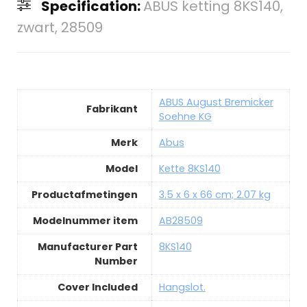
Specification:
ABUS ketting 8KS140,
zwart, 28509
ABUS August Bremicker
Fabrikant
Soehne KG
Merk
Abus
Model
Kette 8KS140
Productafmetingen
3.5 x 6 x 66 cm; 2.07 kg
Modelnummer item
AB28509
Manufacturer Part
8KS140
Number
Cover Included
Hangslot.