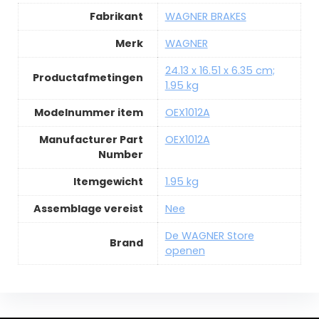
Fabrikant
WAGNER BRAKES
Merk
WAGNER
24.13 x 16.51 x 6.35 cm;
Productafmetingen
1.95 kg
Modelnummer item
OEX1012A
Manufacturer Part
OEX1012A
Number
Itemgewicht
1.95 kg
Assemblage vereist
Nee
De WAGNER Store
Brand
openen