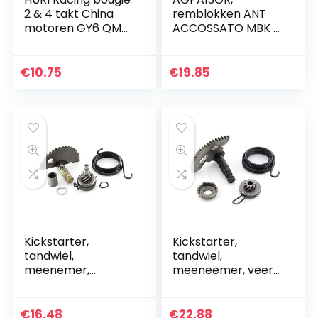
2 & 4 takt China
remblokken ANT
motoren GY6 QMA
ACCOSSATO MBK >
QMB Baotian
NITRO 100 (2000)
Benzhou CPI
Kymco Generieke
€
10.75
€
19.85
Giantco Piaggio
Peugeot…
Kickstarter,
Kickstarter,
tandwiel,
tandwiel,
meenemer,
meeneemer, veer-
veerreparatie-/rev
reparatie-
isieset voor 50 cc,
revisieset voor
China, 4-takt
China 2T motoren
€
16.48
€
22.88