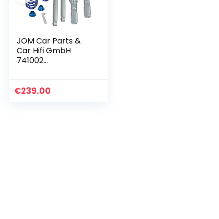
JOM Car Parts &
Car Hifi GmbH
741002
Schroefdemper,
blauw
€
239.00