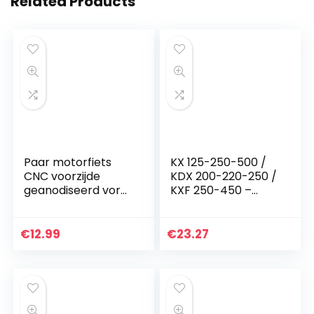
Related Products
Paar motorfiets
KX 125-250-500 /
CNC voorzijde
KDX 200-220-250 /
geanodiseerd vork
KXF 250-450 –
voorspanning vork
kettingrol 79-5001
14 mm voor MT-09
Tracer/Tracer 900
€
12.99
€
23.27
– goud