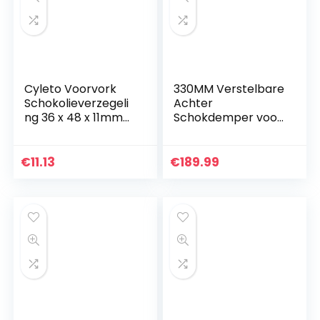
Cyleto Voorvork
330MM Verstelbare
Schokolieverzegeli
Achter
ng 36 x 48 x 11mm
Schokdemper voor
voor Yamaha DT125
Hon-da CB400 Ya-
DT 125 Disc 1985
ma-ha XTR400 Ka-
1986 1987 1988
wa-sa-ki ZRX
€
11.13
€
189.99
1989/DT250 DT
250…