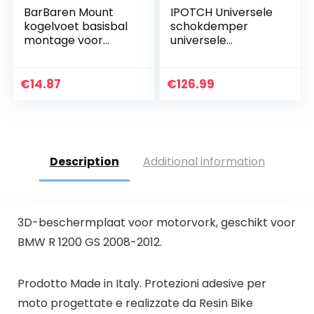
BarBaren Mount
IPOTCH Universele
kogelvoet basisbal
schokdemper
montage voor
universele
Ducati Panigale V4
motorfiets
Panigale V4S
schokdempers
Panigale 899 959
hoogte uitbreiding
€
14.87
€
126.99
1199 1299
schokdemperverla
ging – OLS-320
Description
Additional information
3D-beschermplaat voor motorvork, geschikt voor
BMW R 1200 GS 2008-2012.
Prodotto Made in Italy. Protezioni adesive per
moto progettate e realizzate da Resin Bike