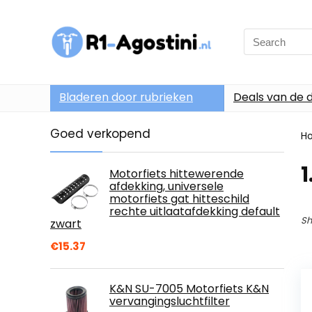
Search
for:
Bladeren door rubrieken
Deals van de 
Goed verkopend
H
1
Motorfiets hittewerende
afdekking, universele
motorfiets gat hitteschild
rechte uitlaatafdekking default
Sh
zwart
€
15.37
K&N SU-7005 Motorfiets K&N
vervangingsluchtfilter