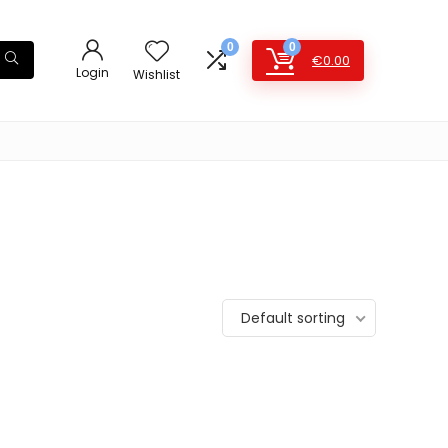
0
0
€
0.00
Login
Wishlist
Default sorting