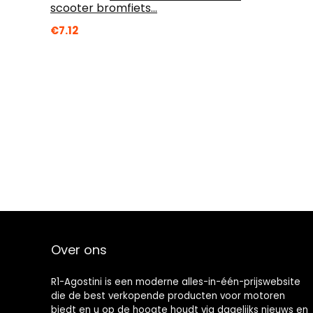
scooter bromfiets…
€
7.12
Over ons
R1-Agostini is een moderne alles-in-één-prijswebsite
die de best verkopende producten voor motoren
biedt en u op de hoogte houdt via dagelijks nieuws en