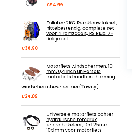
€
94.99
Foliatec 2162 Remklauw lakset,
hittebestendig, complete set
voor 4 remzadels, RS Blue, 7-
delige set
€
36.90
Motorfiets windschermen, 10
mm/0,4 inch universele
motorfiets handbescherming
windschermbeschermer(Tawny)
€
24.09
Universele motorfiets achter
hydraulische remdruk
lichtschakelaar, 10x1.25mm
10x1mm voor motorfiets