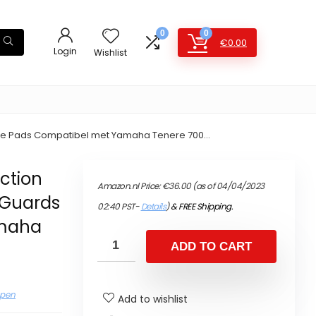
0
0
€
0.00
Login
Wishlist
 Side Pads Compatibel met Yamaha Tenere 700…
ction
Amazon.nl Price:
€
36.00
(as of 04/04/2023
t Guards
02:40 PST-
Details
)
&
FREE Shipping
.
amaha
ADD TO CART
epen
Add to wishlist