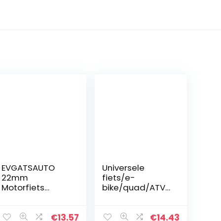
EVGATSAUTO
Universele
22mm
fiets/e-
Motorfiets
bike/quad/ATV
Visueel
stuurgrepen,
Aluminium/Plasti
griprubbers 2 x
c Gashendel
22 mm (strip)
€
13.57
€
14.43