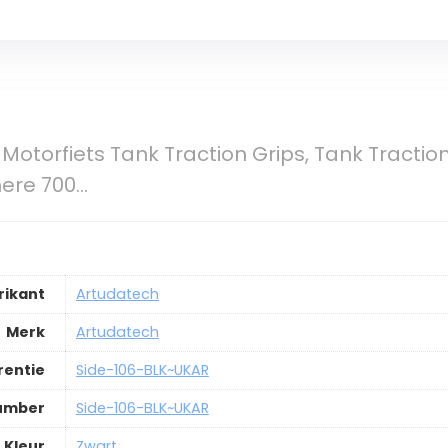
Motorfiets Tank Traction Grips, Tank Tractio
ere 700…
rikant
Artudatech
Merk
Artudatech
rentie
Side-106-BLK~UKAR
Number
Side-106-BLK~UKAR
Kleur
Zwart