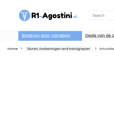
Search
for:
Bladeren door rubrieken
Deals van de 
Home
Sturen, bedieningen and handgrepen
Artudate