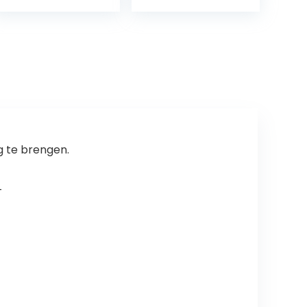
Draaigasgashe
ndel voor 50cc-
160cc ATV
Crossmotor Wit…
g te brengen.
+