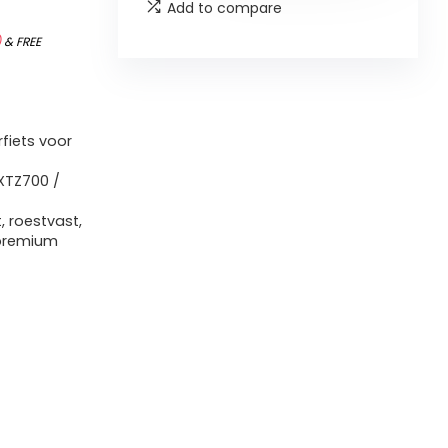
Add to compare
)
&
FREE
fiets voor
XTZ700 /
 roestvast,
 premium