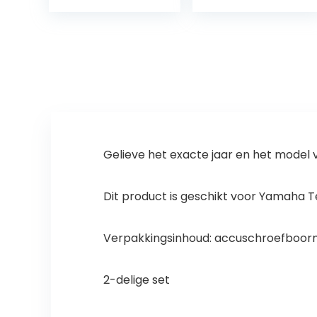
RSX1S
montage,
montageverhog
toebehoren
ing, zwart, één
snoeischaren)
maat
Gelieve het exacte jaar en het model
Dit product is geschikt voor Yamaha T
Verpakkingsinhoud: accuschroefboorma
2-delige set