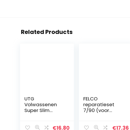
Related Products
UTG
FELCO
Volwassenen
reparatieset
Super Slim
7/90 (voor
Picatinny Riser
snoeischaren F7,
Mount 1 “High, 3
F8, F9, F10, F13,
sleuven MT-
eenvoudige
€
16.80
€
17.36