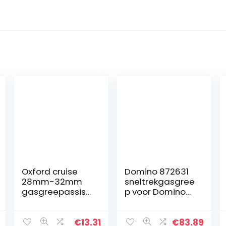
Oxford cruise
Domino 872631
28mm-32mm
sneltrekgasgree
gasgreepassist
p voor Domino
ent
xm2 of 1/4
omwentelingen
€
13.31
€
83.89