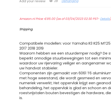
28
Ophanging
Add your review
Amazon.nl Price:
€
95.00
(as of 03/04/2023 02:30 PST-
Details
Shipping
.
Compatibele modellen: voor Yamaha R3 R25 MT25 
2017 2018 2019
Waarom hebben we een stuurdemper nodig? De 
beperkt onnodige stuurbewegingen tot een minim
waardoor uw rijervaring veiliger en aangenamer w
uw handvat stabieler.
Componenten zijn gemaakt van 6061 T6 aluminium
met hoge weerstand, die wordt gesmeed en vervo
numeriek verwerkt; Het oppervlak krijgt een geano
behandeling, het oppervlak is glad en schoon en d
roestvrijstalen bouten bevestigen de hardware, d
is.