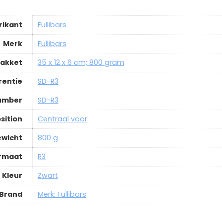
rikant
Fullibars
Merk
Fullibars
pakket
35 x 12 x 6 cm; 800 gram
rentie
SD-R3
Number
SD-R3
sition
Centraal voor
ewicht
800 g
rmaat
R3
Kleur
Zwart
Brand
Merk: Fullibars