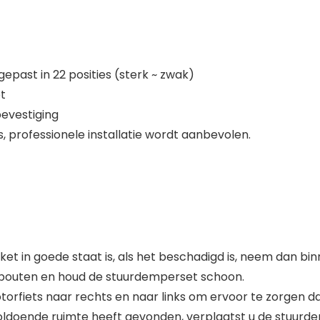
past in 22 posities (sterk ~ zwak)
t
bevestiging
s, professionele installatie wordt aanbevolen.
kket in goede staat is, als het beschadigd is, neem dan b
te bouten en houd de stuurdemperset schoon.
orfiets naar rechts en naar links om ervoor te zorgen d
oldoende ruimte heeft gevonden, verplaatst u de stuurd