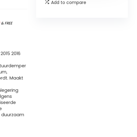
Add to compare
)
&
FREE
2015 2016
stuurdemper
um,
ordt. Maakt
legering
lgens
diseerde
e
ie duurzaam