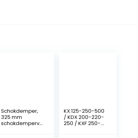
Schokdemper,
KX 125-250-500
325 mm
/ KDX 200-220-
schokdemperve
250 / KXF 250-
er achter
450 – kettingrol
geschikt voor
79-5001