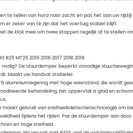
n te tellen van hard naar zacht en pas het aan uw rijstijl
m er zeker van te zijn dat het voertuig stabiel blijft.
n met de klok mee om twee stappen tegelijk af te stelle
 R25 MT25 2015 2016 2017 2018 2019
odig? De stuurdemper beperkt onnodige stuurbewegin
rdt. Maakt uw handvat stabieler.
6 aluminiumlegering met hoge weerstand, die wordt ge
anodiseerde behandeling, het oppervlak is glad en schoon
is.
maakt gebruik van snelheidsdetectietechnologie om bei
eidheid tijdens het rijden. Pas de stuurdemper aan door
ochten en hoge snelheid.
demper zijn gecoat met PTFE, wat de wrijvingscoëfficiënt 