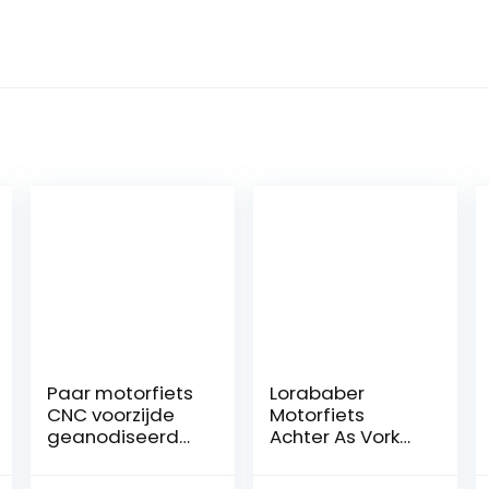
Paar motorfiets
Lorababer
CNC voorzijde
Motorfiets
geanodiseerd
Achter As Vork
vork
Vallende Pad
voorspanning
Geschikt voor