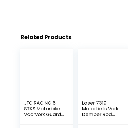
Related Products
JFG RACING 6
Laser 7319
STKS Motorbike
Motorfiets Vork
Voorvork Guard
Demper Rod
Bouten
Holding Tool
Schroeven Voor
10.3mm/12.7mm