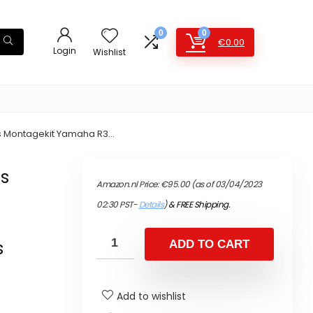
0
0
€
0.00
Login
Wishlist
rs Montagekit Yamaha R3…
s
Amazon.nl Price:
€
95.00
(as of 03/04/2023
02:30 PST-
Details
)
&
FREE Shipping
.
s
ADD TO CART
Add to wishlist