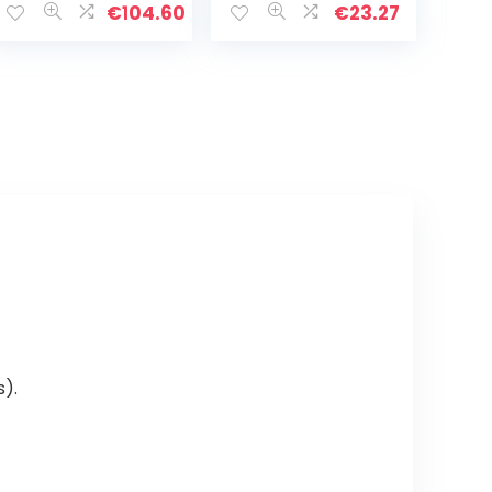
Quads Pit Bikes
€
104.60
€
23.27
Buggies fiets
ATV motorfiets
).