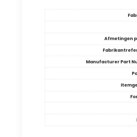
Fab
Afmetingen 
Fabrikantrefe
Manufacturer Part 
Po
Itemg
Fo