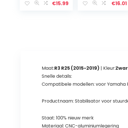
EXC EXCF SX SXF
€
15.99
€
16.01
XC XCF XCW
XCFW 50-530
FREERIDE 250F…
Maat:
R3 R25 (2015-2019)
| Kleur:
Zwar
Snelle details:
Compatibele modellen: voor Yamaha R3
Productnaam: Stabilisator voor stuur
Staat: 100% nieuw merk
Materiaal: CNC-aluminiumlegering