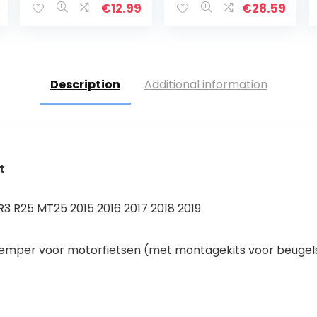
vork 14 mm voor
Honda CB1000R
€
12.99
€
28.59
MT-09
2018 2019 2020
Tracer/Tracer
2021 Wiel
900 – goud
Schuifregelaar…
Description
Additional information
t
 R25 MT25 2015 2016 2017 2018 2019
demper voor motorfietsen (met montagekits voor beugels