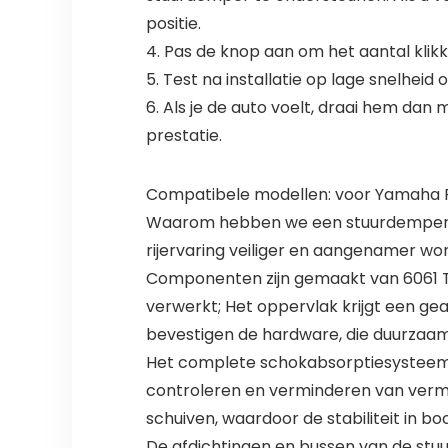
positie.
4. Pas de knop aan om het aantal klikke
5. Test na installatie op lage snelheid o
6. Als je de auto voelt, draai hem da
prestatie.
Compatibele modellen: voor Yamaha R3
Waarom hebben we een stuurdemper n
rijervaring veiliger en aangenamer wo
Componenten zijn gemaakt van 6061 T
verwerkt; Het oppervlak krijgt een ge
bevestigen de hardware, die duurzaam 
Het complete schokabsorptiesysteem 
controleren en verminderen van vermo
schuiven, waardoor de stabiliteit in b
De afdichtingen en bussen van de stuur