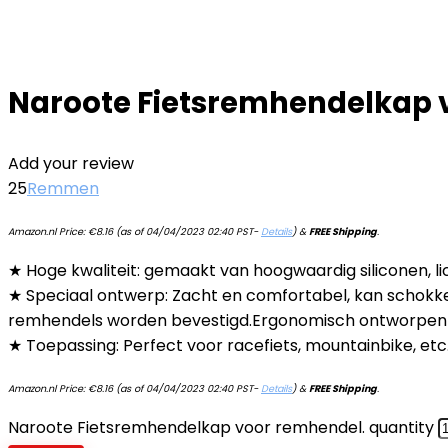
Naroote Fietsremhendelkap 
Add your review
25
Remmen
Amazon.nl Price:
€
8.16
(as of 04/04/2023 02:40 PST-
Details
)
&
FREE Shipping
.
★ Hoge kwaliteit: gemaakt van hoogwaardig siliconen, li
★ Speciaal ontwerp: Zacht en comfortabel, kan schokken 
remhendels worden bevestigd.Ergonomisch ontworpen e
★ Toepassing: Perfect voor racefiets, mountainbike, etc
Amazon.nl Price:
€
8.16
(as of 04/04/2023 02:40 PST-
Details
)
&
FREE Shipping
.
Naroote Fietsremhendelkap voor remhendel. quantity