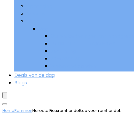
Ophanging
Remmen
Meer
Meer
Sturen, bedieningen and handgrep
Uitlaat and uitlaatsystemen
Verlichting
Voetpedalen
Wielen and banden
Deals van de dag
Blogs
Home
Remmen
Naroote Fietsremhendelkap voor remhendel.