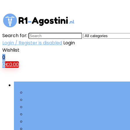
Search for:
Login / Register is disabled
Login
Wishlist
0
0
€
0.00
Bladeren door rubrieken
Aandrijving and versnellingen
Accessoires
Beschermende kleding
Brandstoftoevoer
Elektriciteit and accu’s
Filters