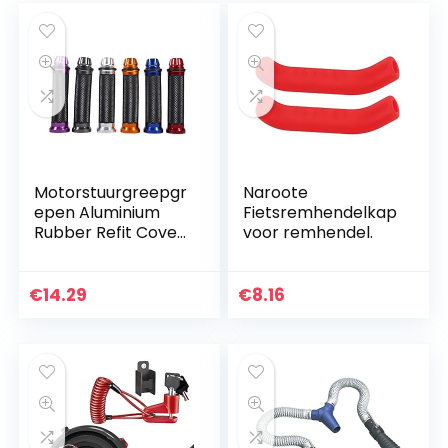
XMAX250 2017 2018
Rood
Motorstuurgreepgr
Naroote
epen Aluminium
Fietsremhendelkap
Rubber Refit Cover
voor remhendel.
voor 7/8 “Stuur
Fiets(rood)
€
14.29
€
8.16