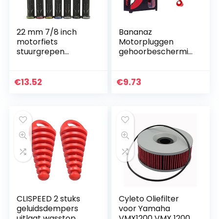
22 mm 7/8 inch
Bananaz
motorfiets
Motorpluggen
stuurgrepen
gehoorbeschermin
handvat handvat
g
rubbers voor
scooter sport fiets
€
13.52
€
9.73
straat bike
CLISPEED 2 stuks
Cyleto Oliefilter
geluidsdempers
voor Yamaha
uitlaat wasstop
VMX1200 VMX 1200