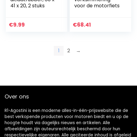
41 x 20, 2 stuks
voor de motorfiets
€
9.99
€
68.41
1
2
→
Over ons
R1-Agostini is een moderne alles-in-één-prijswebsite die de
best verkopende producten voor motoren biedt en u op de
hoogte houdt via dagelijks nieuws en artikelen. Alle
afbeeldingen zijn auteursrechtelijk beschermd door hun
respectievelijke eigenaren. Alle geciteerde inhoud is afgeleid