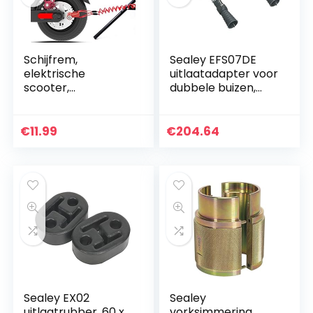
Schijfrem,
Sealey EFS07DE
elektrische
uitlaatadapter voor
scooter,
dubbele buizen,
veiligheidsvergrend
rood
eling, antidiefstal
van staaldraad,
€
11.99
€
204.64
voor motorfiets, e-
scooter (rood)
Sealey EX02
Sealey
uitlaatrubber, 60 x
vorksimmering