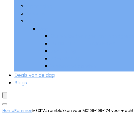
Ophanging
Remmen
Meer
Meer
Sturen, bedieningen and handgrep
Uitlaat and uitlaatsystemen
Verlichting
Voetpedalen
Wielen and banden
Deals van de dag
Blogs
Home
Remmen
MEXITAL remblokken voor MX199-199-174 voor + acht