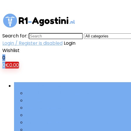
Search for:
Login / Register is disabled
Login
Wishlist
0
0
€
0.00
Bladeren door rubrieken
Aandrijving and versnellingen
Accessoires
Beschermende kleding
Brandstoftoevoer
Elektriciteit and accu’s
Filters