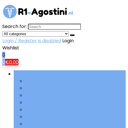
Search for:
Login / Register is disabled
Login
Wishlist
0
0
€
0.00
Bladeren door rubrieken
Aandrijving and versnellingen
Accessoires
Beschermende kleding
Brandstoftoevoer
Elektriciteit and accu’s
Filters
Ophanging