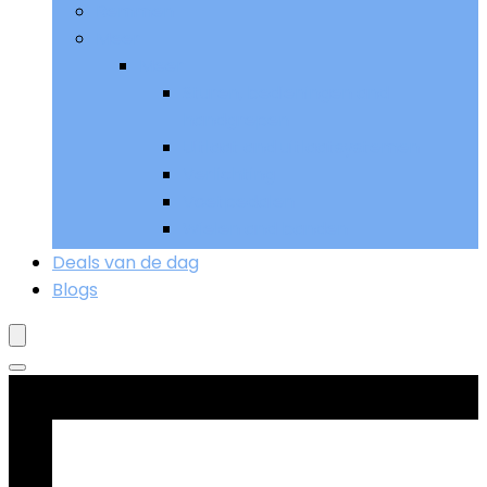
Remmen
Meer
Meer
Sturen, bedieningen and
handgrepen
Uitlaat and uitlaatsystemen
Verlichting
Voetpedalen
Wielen and banden
Deals van de dag
Blogs
Goed verkopend