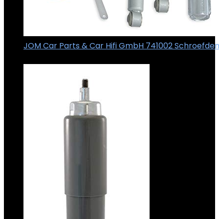
JOM Car Parts & Car Hifi GmbH 741002 Schroefde
€
239.00