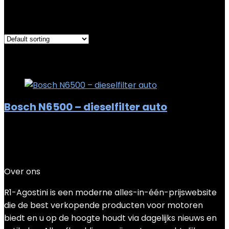
Showing the single result
Added to wishlist
Removed from wishlist
0
Add to compare
Bosch N6500 – dieselfilter auto
Added to wishlist
Removed from wishlist
0
Add to compare
€
23.54
Over ons
R1-Agostini is een moderne alles-in-één-prijswebsite
die de best verkopende producten voor motoren
biedt en u op de hoogte houdt via dagelijks nieuws en