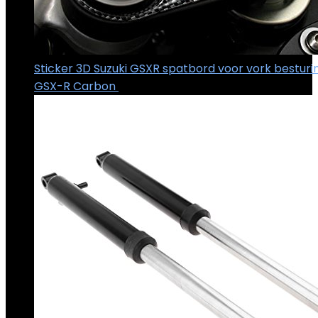
Sticker 3D Suzuki GSXR spatbord voor vork besturi
GSX-R Carbon
€
17.00