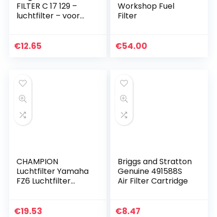
FILTER C 17 129 –
Workshop Fuel
luchtfilter – voor
Filter
personenauto’s
€
12.65
€
54.00
CHAMPION
Briggs and Stratton
Luchtfilter Yamaha
Genuine 491588S
FZ6 Luchtfilter
Air Filter Cartridge
Yamaha FZ6
€
19.53
€
8.47