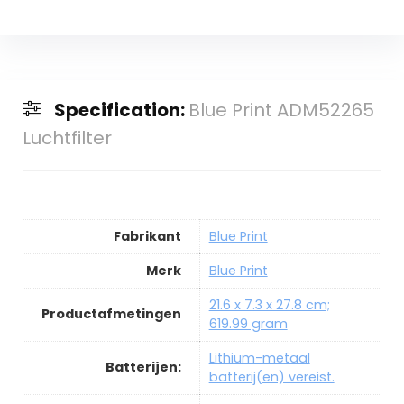
Specification:
Blue Print ADM52265
Luchtfilter
Fabrikant
Blue Print
Merk
Blue Print
21.6 x 7.3 x 27.8 cm;
Productafmetingen
619.99 gram
Lithium-metaal
Batterijen:
batterij(en) vereist.