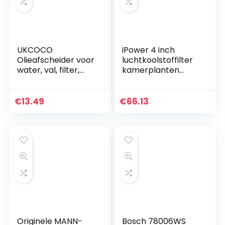
UKCOCO
iPower 4 inch
Olieafscheider voor
luchtkoolstoffilter
water, val, filter,
kamerplanten
spuitverf,
kweektent
airbrushgereedsch
geurbestrijdingsscr
ap.
ubber met
€
13.49
€
66.13
Australië
geactiveerd C
voor…
Originele MANN-
Bosch 78006WS