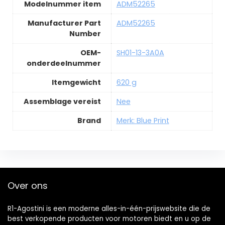
Modelnummer item
ADM52265
Manufacturer Part
ADM52265
Number
OEM-
SH01-13-3A0A
onderdeelnummer
Itemgewicht
620 g
Assemblage vereist
Nee
Brand
Merk: Blue Print
Over ons
R1-Agostini is een moderne alles-in-één-prijswebsite die de
best verkopende producten voor motoren biedt en u op de