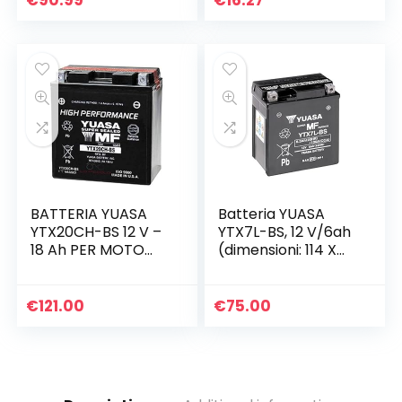
€
90.99
€
16.27
BATTERIA YUASA
Batteria YUASA
YTX20CH-BS 12 V –
YTX7L-BS, 12 V/6ah
18 Ah PER MOTO
(dimensioni: 114 X
MORINI Granpasso
71 X 131) per Suzuki
1200 2008-2010
VL125 intruso LC
CON ACIDO A
anno di costruzione
€
121.00
€
75.00
CORREDO
2003