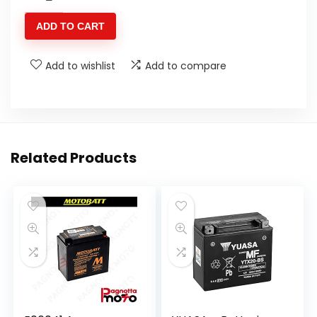
YUASA
ADD TO CART
YB4L-
B
Add to wishlist
Add to compare
CON
ACIDO
12V/4AH
PER
MBK
Related Products
Ovetto
50
1997-
2000
quantity