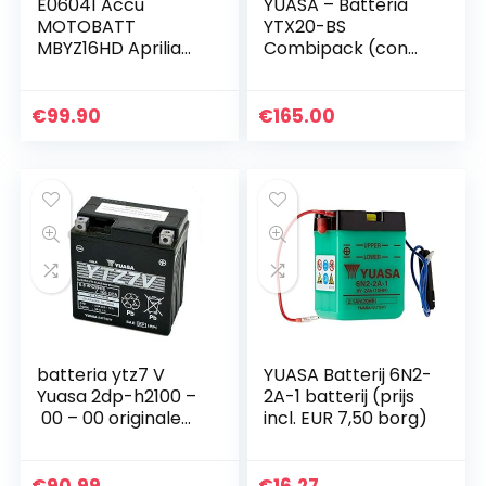
E06041 Accu
YUASA – Batteria
MOTOBATT
YTX20-BS
MBYZ16HD Aprilia
Combipack (con
SR Max 125 2011> 12
elettrolito).
V 16_5 Ah 151 x 87 x
145 mm zuur
€
99.90
€
165.00
batteria ytz7 V
YUASA Batterij 6N2-
Yuasa 2dp-h2100 –
2A-1 batterij (prijs
00 – 00 originale
incl. EUR 7,50 borg)
Yamaha n-max
125 dal)