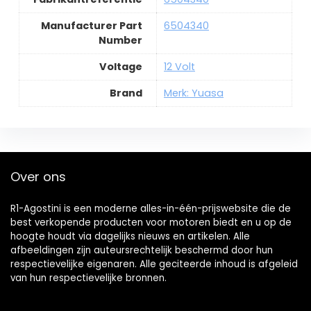
Manufacturer Part
6504340
Number
Voltage
12 Volt
Brand
Merk: Yuasa
Over ons
R1-Agostini is een moderne alles-in-één-prijswebsite die de
best verkopende producten voor motoren biedt en u op de
hoogte houdt via dagelijks nieuws en artikelen. Alle
afbeeldingen zijn auteursrechtelijk beschermd door hun
respectievelijke eigenaren. Alle geciteerde inhoud is afgeleid
van hun respectievelijke bronnen.