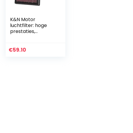
K&N Motor
luchtfilter: hoge
prestaties,
premium,
Powersport
luchtfilter: past
€
59.10
2013-2019 BMW
(R1250GS, R1250GS
avontuur…