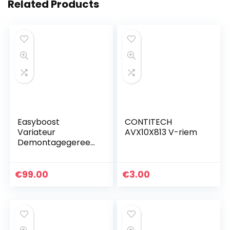
Related Products
Easyboost
CONTITECH
Variateur
AVX10X813 V-riem
Demontagegereed
schap
Koppelingshelft
Koppeling voor
€
99.00
€
3.00
Piaggio 400-500
MP3 X8 X9 X10
Essentiële…