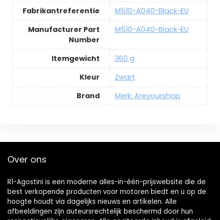
Fabrikantreferentie
M510-A040-Black~EU
Manufacturer Part
M510-A040-Black~EU
Number
Itemgewicht
360 g
Kleur
Zwart
Brand
Merk: Areyourshop
Over ons
R1-Agostini is een moderne alles-in-één-prijswebsite die de
best verkopende producten voor motoren biedt en u op de
hoogte houdt via dagelijks nieuws en artikelen. Alle
afbeeldingen zijn auteursrechtelijk beschermd door hun