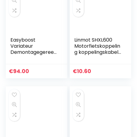
Easyboost
Linmot SHXL600
Variateur
Motorfietskoppelin
Demontagegereed
g koppelingskabel
schap
Honda XL 600 V
Koppelingshelft
TRANSALP (87-00)
Koppeling voor
Bowdenkabel,
€
94.00
€
10.60
Yamaha TMAX
zwart
500-530-560
Essentiële…