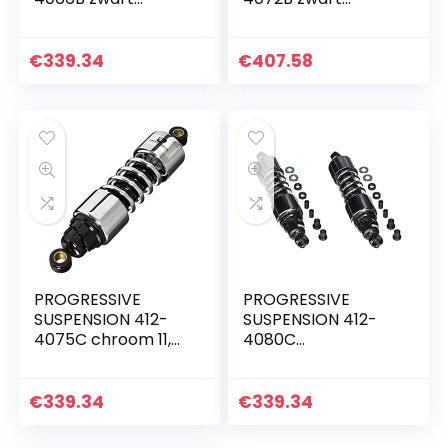
geanodiseerd
geanodiseerd
oppervlak 29,2 cm
oppervlak 33 cm
Heavy Duty Low
standaard Low
€
339.34
€
407.58
Buck Factory
Buck Factory
vervanging…
vervanging…
PROGRESSIVE
PROGRESSIVE
SUSPENSION 412-
SUSPENSION 412-
4075C chroom 11,5
4080C
inch standaard
vervangende
vervanging
schokdemper voor
achterwielophangi
achterwielophangi
€
339.34
€
339.34
ng schokdemper
ng, chroom, 30,5
cm