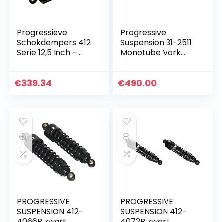
Progressieve
Progressive
Schokdempers 412
Suspension 31-2511
Serie 12,5 Inch –
Monotube Vork
Zwart voor Harley
Cartridge Kit
Davidson
€
339.34
€
490.00
PROGRESSIVE
PROGRESSIVE
SUSPENSION 412-
SUSPENSION 412-
4066B zwart
4072B zwart