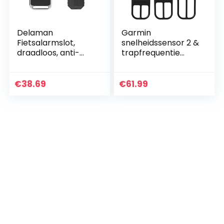
Delaman
Garmin
Fietsalarmslot,
snelheidssensor 2 &
draadloos, anti-
trapfrequentie
diefstal,
sensor 2 – meting
afstandsbediening,
en opslag van
alarmsysteem,
snelheid,
€
38.69
€
61.99
alarm, fiets-alarm,
trapfrequentie,
veiligheidsslot…
afstand via ANT+
of…