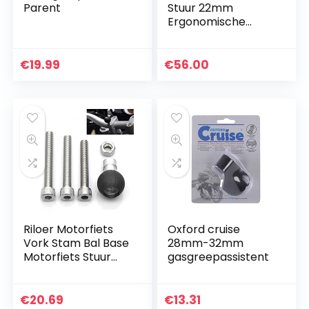
Parent
Stuur 22mm
Ergonomische
Clip-ons
Handgrepen Motor
Motorfiets
€
19.99
€
56.00
Accessoires
Aluminiumlegering
Bedieningen…
Riloer Motorfiets
Oxford cruise
Vork Stam Bal Base
28mm-32mm
Motorfiets Stuur
gasgreepassistent
Klem Bal Met M8
Schroeven voor
RAM Mount
€
20.69
€
13.31