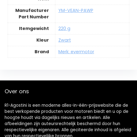
Manufacturer
YM-VEAN-PAWP
Part Number
Itemgewicht
220 g
Kleur
Zwart
Brand
Merk: evermotor
Over ons
R1-Agostini is een moderne alles-in-één-prijswebsite die de
best verkopende producten voor motoren biedt en u op de
hoogte houdt via dagelijks nieuws en artikelen. Alle
afbeeldingen zijn auteursrechtelijk beschermd door hun
respectievelijke eigenaren. Alle geciteerde inhoud is afgeleid
van hun respectievelijke bronnen.