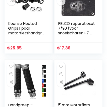
Keenso Heated
FELCO reparatieset
Grips 1 paar
7/90 (voor
motorfietshandgre
snoeischaren F7,
pen 22 mm 7/8
F8, F9, F10, F13,
inch
eenvoudige
greepverwarming
montage,
€
25.85
€
17.36
motorfiets
toebehoren
handgrepen
snoeischaren)
stuurverwarmer
met…
Handgreep –
51mm Motorfiets